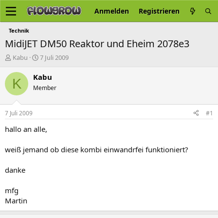
Anmelden
Registrieren
Technik
MidiJET DM50 Reaktor und Eheim 2078e3
E
E
Kabu
7 Juli 2009
r
r
s
s
Kabu
K
t
t
Member
e
e
l
l
l
l
7 Juli 2009
#1
e
t
r
a
hallo an alle,
m
weiß jemand ob diese kombi einwandrfei funktioniert?
danke
mfg
Martin