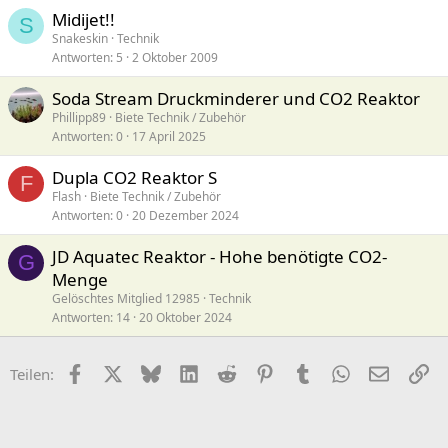
Midijet!!
S
Snakeskin
Technik
Antworten
5
2 Oktober 2009
Soda Stream Druckminderer und CO2 Reaktor
Phillipp89
Biete Technik / Zubehör
Antworten
0
17 April 2025
Dupla CO2 Reaktor S
F
Flash
Biete Technik / Zubehör
Antworten
0
20 Dezember 2024
JD Aquatec Reaktor - Hohe benötigte CO2-
G
Menge
Gelöschtes Mitglied 12985
Technik
Antworten
14
20 Oktober 2024
Facebook
X (Twitter)
Bluesky
LinkedIn
Reddit
Pinterest
Tumblr
WhatsApp
E-Mail
Li
Teilen: