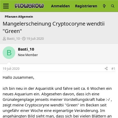
Anmelden
Registrieren
Pflanzen Allgemein
Mangelerscheinung Cryptocoryne wendtii
"Green"
E
E
Basti_10
19 Juli 2020
r
r
s
s
Basti_10
B
t
t
New Member
e
e
l
l
l
l
19 Juli 2020
#1
e
t
r
a
Hallo zusammen,
m
ich bin neu in der Aquaristik und fahre seit ca. 6 Wochen ein
neues Aquarium ein. Abgesehen davon, dass ich eine
Grünalegenplage jenseits meiner Vorstellungskraft habe :-/ ,
zeigt meine Cryptocoryne wendtii "Green" im Becken seit
ungefähr einer Woche eine eigenartige Veränderung. Im
angehängten Bild sieht man, dass sich bei vielen Blättern an