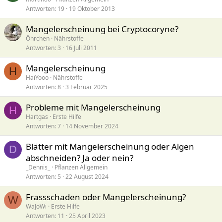
Antworten
19
19 Oktober 2013
Mangelerscheinung bei Cryptocoryne?
Öhrchen
Nährstoffe
Antworten
3
16 Juli 2011
Mangelerscheinung
H
HaiYooo
Nährstoffe
Antworten
8
3 Februar 2025
Probleme mit Mangelerscheinung
H
Hartgas
Erste Hilfe
Antworten
7
14 November 2024
Blätter mit Mangelerscheinung oder Algen
D
abschneiden? Ja oder nein?
_Dennis_
Pflanzen Allgemein
Antworten
5
22 August 2024
Frassschaden oder Mangelerscheinung?
W
WaJoWi
Erste Hilfe
Antworten
11
25 April 2023