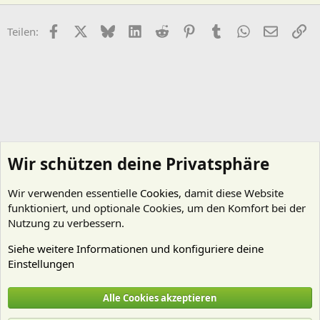
Facebook
X (Twitter)
Bluesky
LinkedIn
Reddit
Pinterest
Tumblr
WhatsApp
E-Mail
Li
Teilen:
Wir schützen deine Privatsphäre
Wir verwenden essentielle
Cookies
, damit diese Website
funktioniert, und optionale Cookies, um den Komfort bei der
Nutzung zu verbessern.
Siehe weitere Informationen und konfiguriere deine
Einstellungen
Pflanzen Allgemein
Alle Cookies akzeptieren
Cookies
Deutsch (Du)