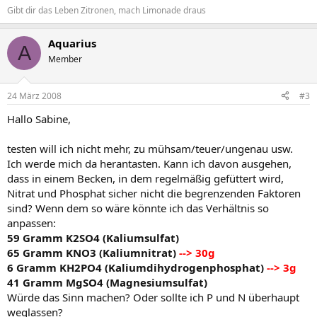
Gibt dir das Leben Zitronen, mach Limonade draus
Aquarius
A
Member
24 März 2008
#3
Hallo Sabine,
testen will ich nicht mehr, zu mühsam/teuer/ungenau usw.
Ich werde mich da herantasten. Kann ich davon ausgehen,
dass in einem Becken, in dem regelmäßig gefüttert wird,
Nitrat und Phosphat sicher nicht die begrenzenden Faktoren
sind? Wenn dem so wäre könnte ich das Verhältnis so
anpassen:
59 Gramm K2SO4 (Kaliumsulfat)
65 Gramm KNO3 (Kaliumnitrat)
--> 30g
6 Gramm KH2PO4 (Kaliumdihydrogenphosphat)
--> 3g
41 Gramm MgSO4 (Magnesiumsulfat)
Würde das Sinn machen? Oder sollte ich P und N überhaupt
weglassen?