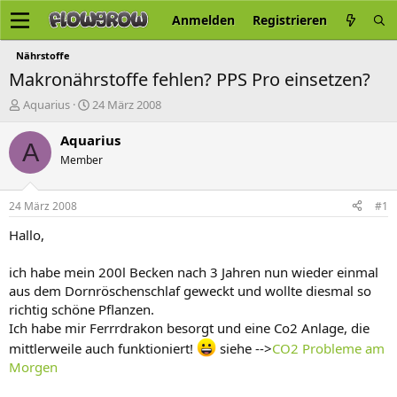
Anmelden
Registrieren
Nährstoffe
Makronährstoffe fehlen? PPS Pro einsetzen?
E
E
Aquarius
24 März 2008
r
r
s
s
Aquarius
A
t
t
Member
e
e
l
l
l
l
24 März 2008
#1
e
t
r
a
Hallo,
m
ich habe mein 200l Becken nach 3 Jahren nun wieder einmal
aus dem Dornröschenschlaf geweckt und wollte diesmal so
richtig schöne Pflanzen.
Ich habe mir Ferrrdrakon besorgt und eine Co2 Anlage, die
mittlerweile auch funktioniert!
siehe -->
CO2 Probleme am
Morgen