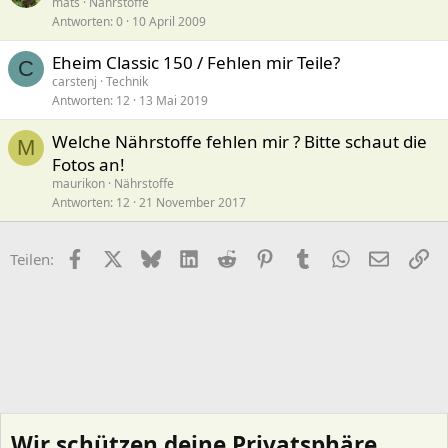
mats
Nährstoffe
Antworten
0
10 April 2009
Eheim Classic 150 / Fehlen mir Teile?
C
carstenj
Technik
Antworten
12
13 Mai 2019
Welche Nährstoffe fehlen mir ? Bitte schaut die
M
Fotos an!
maurikon
Nährstoffe
Antworten
12
21 November 2017
Facebook
X (Twitter)
Bluesky
LinkedIn
Reddit
Pinterest
Tumblr
WhatsApp
E-Mail
Li
Teilen:
Wir schützen deine Privatsphäre