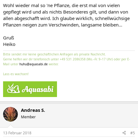
Wohl wieder mal so 'ne Pflanze, die erst mal von vielen
gepflegt wird und als nichts Besonderes gilt, und dann von
allen abgeschafft wird. Ich glaube wirklich, schnellwüchsige
Pflanzen neigen zum Verschwinden, langsame bleiben...
Gruß
Heiko
Bitte sendet mir keine geschäftlichen Anfragen als private Nachricht.
Gerne helfen wir dir telefonisch unter +49 531 2086358 (Mo.–Fr. 9–17 Uhr) oder per E-
Mail unter
huhu@aquasabi.de
weiter.
Lass es wachsen!
Andreas S.
Member
13 Februar 2018
#5