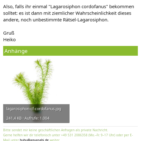
Also, falls ihr einmal "Lagarosiphon cordofanus" bekommen
solltet: es ist dann mit ziemlicher Wahrscheinlichkeit dieses
andere, noch unbestimmte Rätsel-Lagarosiphon.
Gruß
Heiko
Anhänge
lagarosiphon-cf-cordofanus.jpg
241,4 KB · Aufrufe: 1.004
Bitte sendet mir keine geschäftlichen Anfragen als private Nachricht.
Gerne helfen wir dir telefonisch unter +49 531 2086358 (Mo.–Fr. 9–17 Uhr) oder per E-
Mail unter
huhu@aquasabi.de
weiter.