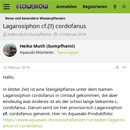
Anmelden
Registrieren
Neue und besondere Wasserpflanzen
Lagarosiphon cf.(!!) cordofanus
E
E
Heiko Muth (Sumpfheini)
13 Februar 2018
r
r
s
s
Heiko Muth (Sumpfheini)
t
t
Aquasabi Mitarbeiter
Teammitglied
e
e
l
l
l
l
13 Februar 2018
#1
e
t
r
a
Hallo,
m
in letzter Zeit ist eine Stängelpflanze unter dem Namen
Lagarosiphon cordofanus in Umlauf gekommen, die aber
eindeutig was Anderes ist als der schon lange bekannte L.
cordofanus. Darum wird sie hier provisorisch Lagarosiphon
cf.
cordofanus genannt. Hier im Aquasabi-Produktfoto:
https://www.aquasabi.de/wasserpflanzen/raritaeten/lagarosi
phon-cf-cordofanus