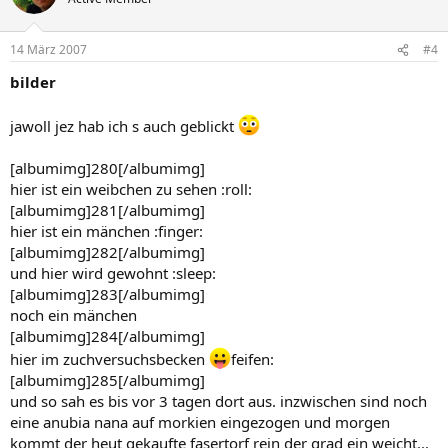
14 März 2007
#4
bilder
jawoll jez hab ich s auch geblickt
[albumimg]280[/albumimg]
hier ist ein weibchen zu sehen :roll:
[albumimg]281[/albumimg]
hier ist ein mänchen :finger:
[albumimg]282[/albumimg]
und hier wird gewohnt :sleep:
[albumimg]283[/albumimg]
noch ein mänchen
[albumimg]284[/albumimg]
hier im zuchversuchsbecken
feifen:
[albumimg]285[/albumimg]
und so sah es bis vor 3 tagen dort aus. inzwischen sind noch
eine anubia nana auf morkien eingezogen und morgen
kommt der heut gekaufte fasertorf rein der grad ein weicht...