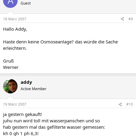
A
Guest
18 März 2007
#9
Hallo Addy,
Haste denn keine Osmoseanlage? das würde die Sache
erleichtern.
Gruß
Werner
addy
Active Member
19 März 2007
#10
ja gestern gekauft!
juhu nun wird toll mit wasserpanschen und so
hab gestern mal das gefilterte wasser gemessen:
kh 0 gh 1 ph 6,3!