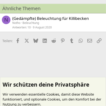
Ähnliche Themen
(Gedämpfte) Beleuchtung für Killibecken
N
Notho
Beleuchtung
Antworten
10
9 August 2020
Facebook
X (Twitter)
Bluesky
LinkedIn
Reddit
Pinterest
Tumblr
WhatsApp
E-Mail
Li
Teilen:
Wir schützen deine Privatsphäre
Wir verwenden essentielle
Cookies
, damit diese Website
funktioniert, und optionale Cookies, um den Komfort bei der
Nutzung zu verbessern.