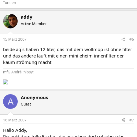
Torsten
addy
Active Member
15 März 2007
#6
beide aq´s haben 12 liter, das mit dem wollmop ist ohne filter
und das andere läuft mit einen mini eheim innenfilter der
kaum strömung macht.
mfG André :hippy:
Anonymous
A
Guest
16 März 2007
#7
Hallo Addy,
Respekt :top: tolle Fische , die brauchen doch glaube sehr