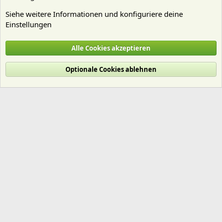
Siehe weitere Informationen und konfiguriere deine
Einstellungen
Nano Aquarien
Alle Cookies akzeptieren
Cookies
Deutsch (Du)
Optionale Cookies ablehnen
Nutzungsbedingungen
Datenschutz
Hilfe und Impressum
Start
R
S
S