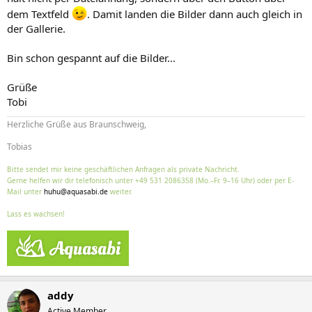
dem Textfeld
. Damit landen die Bilder dann auch gleich in
der Gallerie.
Bin schon gespannt auf die Bilder...
Grüße
Tobi
Herzliche Grüße aus Braunschweig,
Tobias
Bitte sendet mir keine geschäftlichen Anfragen als private Nachricht.
Gerne helfen wir dir telefonisch unter +49 531 2086358 (Mo.–Fr. 9–16 Uhr) oder per E-
Mail unter
huhu@aquasabi.de
weiter.
Lass es wachsen!
addy
Active Member