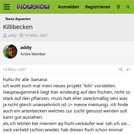
Anmelden
Registrieren
Nano Aquarien
Killibecken
E
E
addy
14 März 2007
r
r
s
s
addy
t
t
Active Member
e
e
l
l
l
l
14 März 2007
#1
e
t
r
a
huhu ihr alle :banana:
m
ich wollt euch mal mein neues projekt "killi" vorstellen.
Hauptaugenmerk liegt hier eindeutig auf den fischen, nicht so
stark auf den pflanzen. muss halt eher zweckmäßig sein was
ja nicht gleich unansehnlich ist. (= meine meinung). ich finde
auch ein artenbecken welches zur zucht genusst werden soll
kann gut aussehen.
als ich letzten bei meinem aq-fisch-verkäufer war sah ich sie...
zack verliebt (schon wieder, hab diesen fisch schon einmal