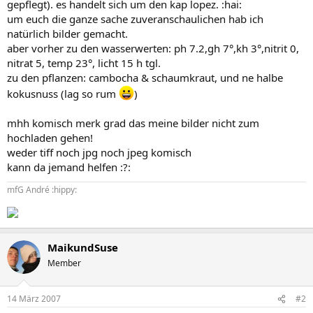
gepflegt). es handelt sich um den kap lopez. :hai:
um euch die ganze sache zuveranschaulichen hab ich
natürlich bilder gemacht.
aber vorher zu den wasserwerten: ph 7.2,gh 7°,kh 3°,nitrit 0,
nitrat 5, temp 23°, licht 15 h tgl.
zu den pflanzen: cambocha & schaumkraut, und ne halbe
kokusnuss (lag so rum
)
mhh komisch merk grad das meine bilder nicht zum
hochladen gehen!
weder tiff noch jpg noch jpeg komisch
kann da jemand helfen :?:
mfG André :hippy:
MaikundSuse
Member
14 März 2007
#2