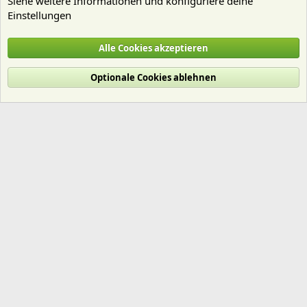
Siehe weitere Informationen und konfiguriere deine
Einstellungen
Aquascaping - "Aquariengestaltung"
Alle Cookies akzeptieren
Cookies
Deutsch (Du)
Optionale Cookies ablehnen
Nutzungsbedingungen
Datenschutz
Hilfe und Impressum
Start
R
S
S