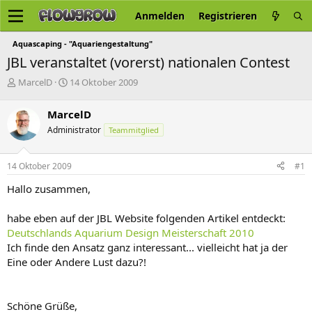
Anmelden
Registrieren
Aquascaping - "Aquariengestaltung"
JBL veranstaltet (vorerst) nationalen Contest
E
E
MarcelD
14 Oktober 2009
r
r
s
s
MarcelD
t
t
Administrator
Teammitglied
e
e
l
l
l
l
14 Oktober 2009
#1
e
t
r
a
Hallo zusammen,
m
habe eben auf der JBL Website folgenden Artikel entdeckt:
Deutschlands Aquarium Design Meisterschaft 2010
Ich finde den Ansatz ganz interessant... vielleicht hat ja der
Eine oder Andere Lust dazu?!
Schöne Grüße,