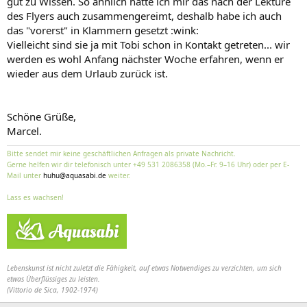
gut zu Wissen. So ähnlich hatte ich mir das nach der Lektüre
des Flyers auch zusammengereimt, deshalb habe ich auch
das "vorerst" in Klammern gesetzt :wink:
Vielleicht sind sie ja mit Tobi schon in Kontakt getreten... wir
werden es wohl Anfang nächster Woche erfahren, wenn er
wieder aus dem Urlaub zurück ist.
Schöne Grüße,
Marcel.
Bitte sendet mir keine geschäftlichen Anfragen als private Nachricht.
Gerne helfen wir dir telefonisch unter +49 531 2086358 (Mo.–Fr. 9–16 Uhr) oder per E-
Mail unter
huhu@aquasabi.de
weiter.
Lass es wachsen!
Lebenskunst ist nicht zuletzt die Fähigkeit, auf etwas Notwendiges zu verzichten, um sich
etwas Überflüssiges zu leisten.
(Vittorio de Sica, 1902-1974)