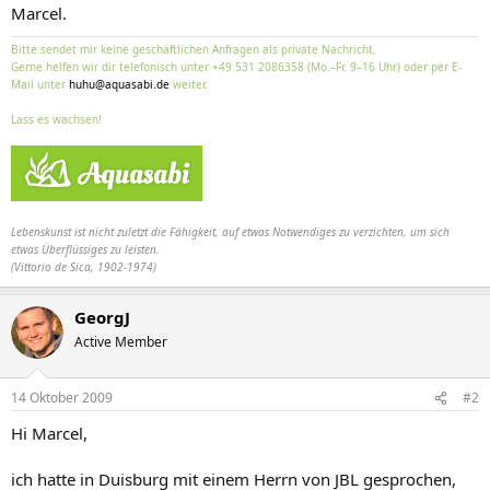
Marcel.
Bitte sendet mir keine geschäftlichen Anfragen als private Nachricht.
Gerne helfen wir dir telefonisch unter +49 531 2086358 (Mo.–Fr. 9–16 Uhr) oder per E-
Mail unter
huhu@aquasabi.de
weiter.
Lass es wachsen!
Lebenskunst ist nicht zuletzt die Fähigkeit, auf etwas Notwendiges zu verzichten, um sich
etwas Überflüssiges zu leisten.
(Vittorio de Sica, 1902-1974)
GeorgJ
Active Member
14 Oktober 2009
#2
Hi Marcel,
ich hatte in Duisburg mit einem Herrn von JBL gesprochen,