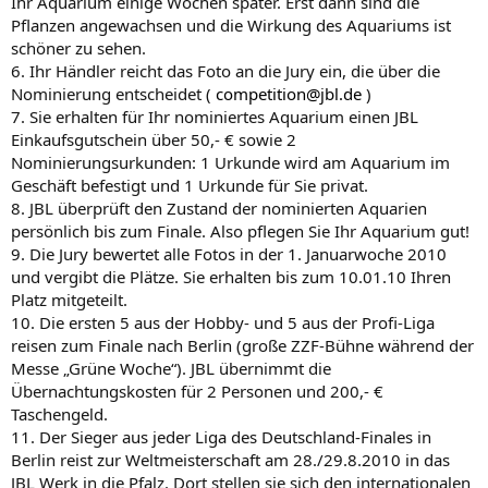
Ihr Aquarium einige Wochen später. Erst dann sind die
Pflanzen angewachsen und die Wirkung des Aquariums ist
schöner zu sehen.
6. Ihr Händler reicht das Foto an die Jury ein, die über die
Nominierung entscheidet (
competition@jbl.de
)
7. Sie erhalten für Ihr nominiertes Aquarium einen JBL
Einkaufsgutschein über 50,- € sowie 2
Nominierungsurkunden: 1 Urkunde wird am Aquarium im
Geschäft befestigt und 1 Urkunde für Sie privat.
8. JBL überprüft den Zustand der nominierten Aquarien
persönlich bis zum Finale. Also pflegen Sie Ihr Aquarium gut!
9. Die Jury bewertet alle Fotos in der 1. Januarwoche 2010
und vergibt die Plätze. Sie erhalten bis zum 10.01.10 Ihren
Platz mitgeteilt.
10. Die ersten 5 aus der Hobby- und 5 aus der Profi-Liga
reisen zum Finale nach Berlin (große ZZF-Bühne während der
Messe „Grüne Woche“). JBL übernimmt die
Übernachtungskosten für 2 Personen und 200,- €
Taschengeld.
11. Der Sieger aus jeder Liga des Deutschland-Finales in
Berlin reist zur Weltmeisterschaft am 28./29.8.2010 in das
JBL Werk in die Pfalz. Dort stellen sie sich den internationalen