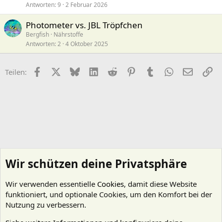
Antworten
9
2 Februar 2026
Photometer vs. JBL Tröpfchen
Bergfish
Nährstoffe
Antworten
2
4 Oktober 2025
Facebook
X (Twitter)
Bluesky
LinkedIn
Reddit
Pinterest
Tumblr
WhatsApp
E-Mail
Li
Teilen:
Wir schützen deine Privatsphäre
Wir verwenden essentielle
Cookies
, damit diese Website
funktioniert, und optionale Cookies, um den Komfort bei der
Nutzung zu verbessern.