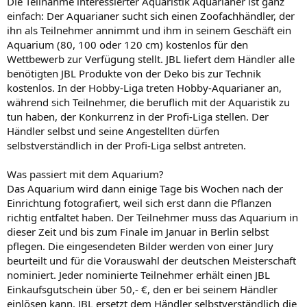
Die Teilnahme interessierter Aquaristik Aquarianer ist ganz
einfach: Der Aquarianer sucht sich einen Zoofachhändler, der
ihn als Teilnehmer annimmt und ihm in seinem Geschäft ein
Aquarium (80, 100 oder 120 cm) kostenlos für den
Wettbewerb zur Verfügung stellt. JBL liefert dem Händler alle
benötigten JBL Produkte von der Deko bis zur Technik
kostenlos. In der Hobby-Liga treten Hobby-Aquarianer an,
während sich Teilnehmer, die beruflich mit der Aquaristik zu
tun haben, der Konkurrenz in der Profi-Liga stellen. Der
Händler selbst und seine Angestellten dürfen
selbstverständlich in der Profi-Liga selbst antreten.
Was passiert mit dem Aquarium?
Das Aquarium wird dann einige Tage bis Wochen nach der
Einrichtung fotografiert, weil sich erst dann die Pflanzen
richtig entfaltet haben. Der Teilnehmer muss das Aquarium in
dieser Zeit und bis zum Finale im Januar in Berlin selbst
pflegen. Die eingesendeten Bilder werden von einer Jury
beurteilt und für die Vorauswahl der deutschen Meisterschaft
nominiert. Jeder nominierte Teilnehmer erhält einen JBL
Einkaufsgutschein über 50,- €, den er bei seinem Händler
einlösen kann. JBL ersetzt dem Händler selbstverständlich die