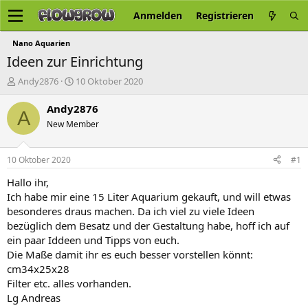
Anmelden
Registrieren
Nano Aquarien
Ideen zur Einrichtung
E
E
Andy2876
10 Oktober 2020
r
r
s
s
Andy2876
A
t
t
New Member
e
e
l
l
l
l
10 Oktober 2020
#1
e
t
r
a
Hallo ihr,
m
Ich habe mir eine 15 Liter Aquarium gekauft, und will etwas
besonderes draus machen. Da ich viel zu viele Ideen
bezüglich dem Besatz und der Gestaltung habe, hoff ich auf
ein paar Iddeen und Tipps von euch.
Die Maße damit ihr es euch besser vorstellen könnt:
cm34x25x28
Filter etc. alles vorhanden.
Lg Andreas