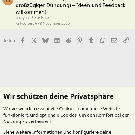
großzügiger Düngung) -- Ideen und Feedback
willkommen!
halcyon
Erste Hilfe
Antworten
6
8 November 2025
Facebook
X (Twitter)
Bluesky
LinkedIn
Reddit
Pinterest
Tumblr
WhatsApp
E-Mail
Li
Teilen:
Wir schützen deine Privatsphäre
Wir verwenden essentielle
Cookies
, damit diese Website
funktioniert, und optionale Cookies, um den Komfort bei der
Nutzung zu verbessern.
Siehe weitere Informationen und konfiguriere deine