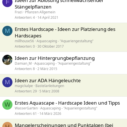
Ideen zur Ablösung schnellwachsender
F
Stängelpflanzen
Frazi
Pflanzen Allgemein
Antworten
4
14 April 2021
Erstes Hardscape - Ideen zur Platzierung des
M
Hardscapes
millhouse56
Aquascaping - "Aquariengestaltung"
Antworten
0
30 Oktober 2017
Ideen zur Hintergrungbepflanzung
Damian_M
Aquascaping - "Aquariengestaltung"
Antworten
8
2 März 2015
Ideen zur ADA Hängeleuchte
M
magickalpe
Bastelanleitungen
Antworten
29
5 März 2008
Erstes Aquascape - Hardscape Ideen und Tipps
W
WasserGarten
Aquascaping - "Aquariengestaltung"
Antworten
61
14 März 2026
Mangelerscheinungen und Punktalgen (bei
H