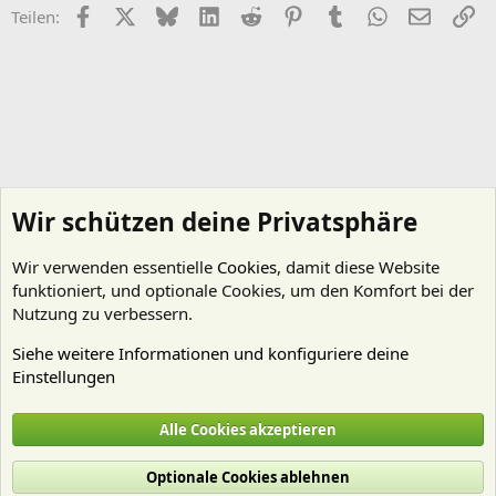
Facebook
X (Twitter)
Bluesky
LinkedIn
Reddit
Pinterest
Tumblr
WhatsApp
E-Mail
Li
Teilen:
Wir schützen deine Privatsphäre
Wir verwenden essentielle
Cookies
, damit diese Website
funktioniert, und optionale Cookies, um den Komfort bei der
Nutzung zu verbessern.
Siehe weitere Informationen und konfiguriere deine
Einstellungen
Pflanzen Allgemein
Alle Cookies akzeptieren
Cookies
Deutsch (Du)
Optionale Cookies ablehnen
Nutzungsbedingungen
Datenschutz
Hilfe und Impressum
Start