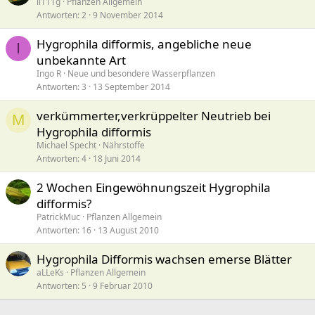
ii111g
Pflanzen Allgemein
Antworten
2
9 November 2014
Hygrophila difformis, angebliche neue
I
unbekannte Art
Ingo R
Neue und besondere Wasserpflanzen
Antworten
3
13 September 2014
verkümmerter,verkrüppelter Neutrieb bei
M
Hygrophila difformis
Michael Specht
Nährstoffe
Antworten
4
18 Juni 2014
2 Wochen Eingewöhnungszeit Hygrophila
difformis?
PatrickMuc
Pflanzen Allgemein
Antworten
16
13 August 2010
Hygrophila Difformis wachsen emerse Blätter
aLLeKs
Pflanzen Allgemein
Antworten
5
9 Februar 2010