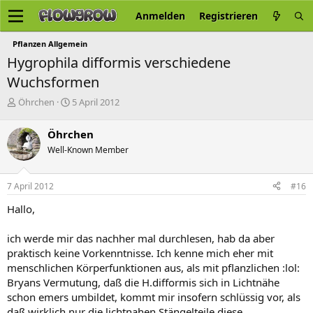
Anmelden
Registrieren
Pflanzen Allgemein
Hygrophila difformis verschiedene
Wuchsformen
E
E
Öhrchen
5 April 2012
r
r
s
s
Öhrchen
t
t
Well-Known Member
e
e
l
l
l
l
7 April 2012
#16
e
t
r
a
Hallo,
m
ich werde mir das nachher mal durchlesen, hab da aber
praktisch keine Vorkenntnisse. Ich kenne mich eher mit
menschlichen Körperfunktionen aus, als mit pflanzlichen :lol:
Bryans Vermutung, daß die H.difformis sich in Lichtnähe
schon emers umbildet, kommt mir insofern schlüssig vor, als
daß wirklich nur die lichtnahen Stängelteile diese