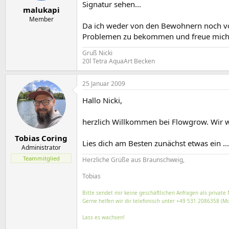
e
t
Signatur sehen...
malukapi
r
a
m
Member
Da ich weder von den Bewohnern noch von
Problemen zu bekommen und freue mich a
Gruß Nicki
20l Tetra AquaArt Becken
25 Januar 2009
Hallo Nicki,
herzlich Willkommen bei Flowgrow. Wir w
Tobias Coring
Lies dich am Besten zunächst etwas ein ..
Administrator
Teammitglied
Herzliche Grüße aus Braunschweig,
Tobias
Bitte sendet mir keine geschäftlichen Anfragen als private 
Gerne helfen wir dir telefonisch unter +49 531 2086358 (Mo
Lass es wachsen!