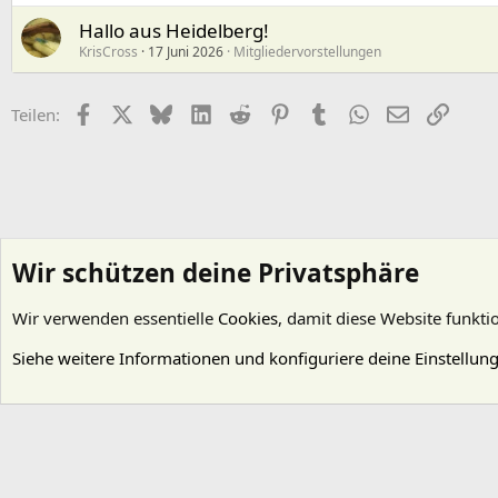
Hallo aus Heidelberg!
KrisCross
17 Juni 2026
Mitgliedervorstellungen
Facebook
X (Twitter)
Bluesky
LinkedIn
Reddit
Pinterest
Tumblr
WhatsApp
E-Mail
Link
Teilen:
Wir schützen deine Privatsphäre
Wir verwenden essentielle
Cookies
, damit diese Website funkti
Startseite
Foren
Allgemeines
Mitgliedervorstellungen
Siehe weitere Informationen und konfiguriere deine Einstellun
Cookies
Deutsch (Du)