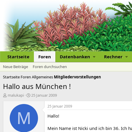
Startseite
Foren
Datenbanken
Rechner
Neue Beiträge
Foren durchsuchen
Startseite
Foren
Allgemeines
Mitgliedervorstellungen
Hallo aus München !
E
E
malukapi
25 Januar 2009
r
r
s
s
25 Januar 2009
t
t
M
Hallo!
e
e
l
l
l
l
Mein Name ist Nicki und ich bin 36. Ich 