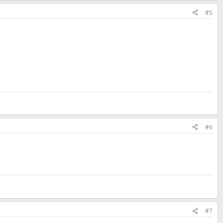
#5
#6
#7