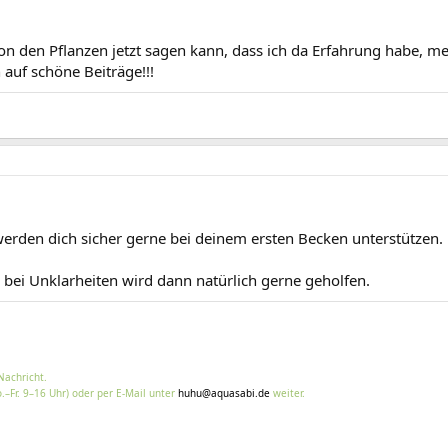
 den Pflanzen jetzt sagen kann, dass ich da Erfahrung habe, mel
uf schöne Beiträge!!!
erden dich sicher gerne bei deinem ersten Becken unterstützen.
. bei Unklarheiten wird dann natürlich gerne geholfen.
Nachricht.
.–Fr. 9–16 Uhr) oder per E-Mail unter
huhu@aquasabi.de
weiter.