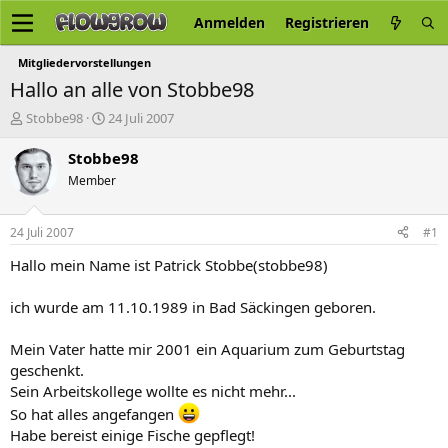
Anmelden
Registrieren
Mitgliedervorstellungen
Hallo an alle von Stobbe98
E
E
Stobbe98
24 Juli 2007
r
r
s
s
Stobbe98
t
t
Member
e
e
l
l
l
l
24 Juli 2007
#1
e
t
r
a
Hallo mein Name ist Patrick Stobbe(stobbe98)
m
ich wurde am 11.10.1989 in Bad Säckingen geboren.
Mein Vater hatte mir 2001 ein Aquarium zum Geburtstag
geschenkt.
Sein Arbeitskollege wollte es nicht mehr...
So hat alles angefangen
Habe bereist einige Fische gepflegt!