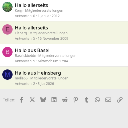
Hallo allerseits
Kenji
Mitgliedervorstellungen
Antworten
0
1 Januar 2012
Hallo allerseits
E
Eisberg
Mitgliedervorstellungen
Antworten
5
16 November 2009
Hallo aus Basel
B
Basiliskbebbi
Mitgliedervorstellungen
Antworten
5
Mittwoch um 17:04
Hallo aus Heinsberg
M
molle65
Mitgliedervorstellungen
Antworten
2
3 Juli 2026
Facebook
X (Twitter)
Bluesky
LinkedIn
Reddit
Pinterest
Tumblr
WhatsApp
E-Mail
Li
Teilen: