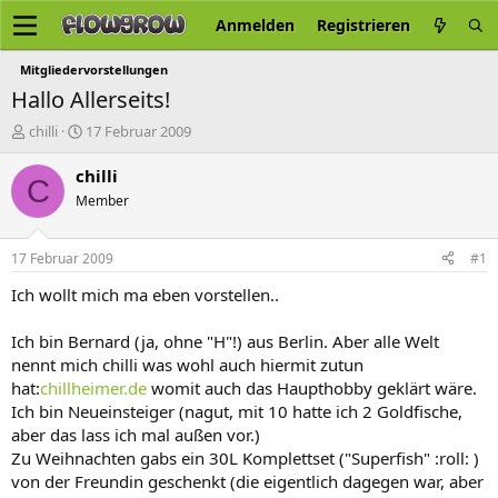
Anmelden
Registrieren
Mitgliedervorstellungen
Hallo Allerseits!
E
E
chilli
17 Februar 2009
r
r
s
s
chilli
C
t
t
Member
e
e
l
l
l
l
17 Februar 2009
#1
e
t
r
a
Ich wollt mich ma eben vorstellen..
m
Ich bin Bernard (ja, ohne "H"!) aus Berlin. Aber alle Welt
nennt mich chilli was wohl auch hiermit zutun
hat:
chillheimer.de
womit auch das Haupthobby geklärt wäre.
Ich bin Neueinsteiger (nagut, mit 10 hatte ich 2 Goldfische,
aber das lass ich mal außen vor.)
Zu Weihnachten gabs ein 30L Komplettset ("Superfish" :roll: )
von der Freundin geschenkt (die eigentlich dagegen war, aber