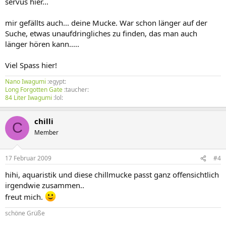
servus hier...
mir gefällts auch... deine Mucke. War schon länger auf der
Suche, etwas unaufdringliches zu finden, das man auch
länger hören kann.....
Viel Spass hier!
Nano Iwagumi
:egypt:
Long Forgotten Gate
:taucher:
84 Liter Iwagumi
:lol:
chilli
C
Member
17 Februar 2009
#4
hihi, aquaristik und diese chillmucke passt ganz offensichtlich
irgendwie zusammen..
freut mich.
schöne Grüße