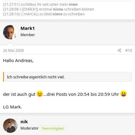
(21:27:51) (schibbu) ihr seit unter mein
niwo
(21:28:08 ) ([St4lk3r]) erstmal
nivou
schreiben können
(21:28:16) (|m4rCeL) zu blöd
nievo
zu schreiben
Mark1
Member
26 Mai 2008
#10
Hallo Andreas,
Ich schreibe eigentlich nicht viel.
der ist auch gut
...drei Posts von 20:54 bis 20:59 Uhr
LG Mark.
nik
Moderator
Teammitglied