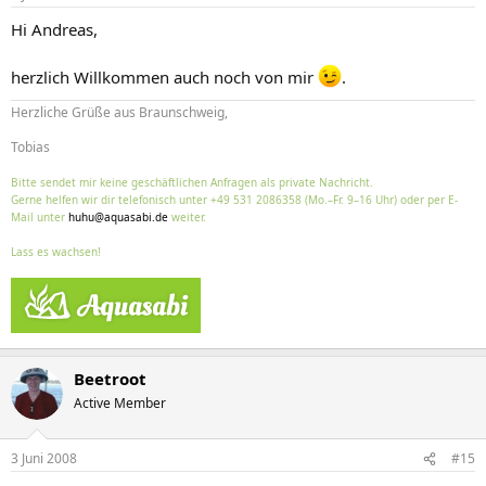
Hi Andreas,
herzlich Willkommen auch noch von mir
.
Herzliche Grüße aus Braunschweig,
Tobias
Bitte sendet mir keine geschäftlichen Anfragen als private Nachricht.
Gerne helfen wir dir telefonisch unter +49 531 2086358 (Mo.–Fr. 9–16 Uhr) oder per E-
Mail unter
huhu@aquasabi.de
weiter.
Lass es wachsen!
Beetroot
Active Member
3 Juni 2008
#15