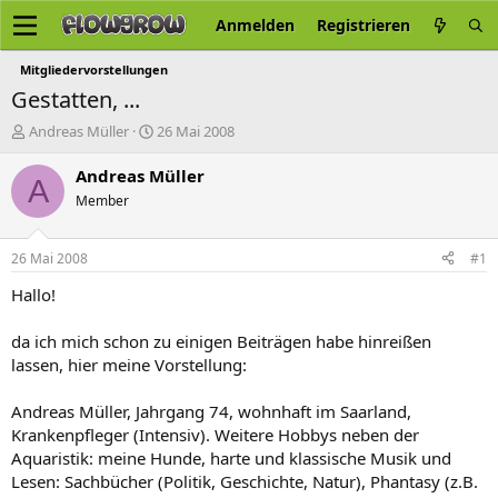
Anmelden
Registrieren
Mitgliedervorstellungen
Gestatten, ...
E
E
Andreas Müller
26 Mai 2008
r
r
s
s
Andreas Müller
A
t
t
Member
e
e
l
l
l
l
26 Mai 2008
#1
e
t
r
a
Hallo!
m
da ich mich schon zu einigen Beiträgen habe hinreißen
lassen, hier meine Vorstellung:
Andreas Müller, Jahrgang 74, wohnhaft im Saarland,
Krankenpfleger (Intensiv). Weitere Hobbys neben der
Aquaristik: meine Hunde, harte und klassische Musik und
Lesen: Sachbücher (Politik, Geschichte, Natur), Phantasy (z.B.