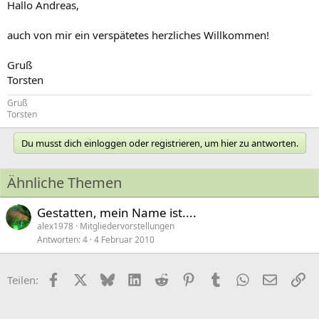
Hallo Andreas,
auch von mir ein verspätetes herzliches Willkommen!
Gruß
Torsten
Gruß
Torsten
Du musst dich einloggen oder registrieren, um hier zu antworten.
Ähnliche Themen
Gestatten, mein Name ist....
alex1978
Mitgliedervorstellungen
Antworten
4
4 Februar 2010
Facebook
X (Twitter)
Bluesky
LinkedIn
Reddit
Pinterest
Tumblr
WhatsApp
E-Mail
Li
Teilen: