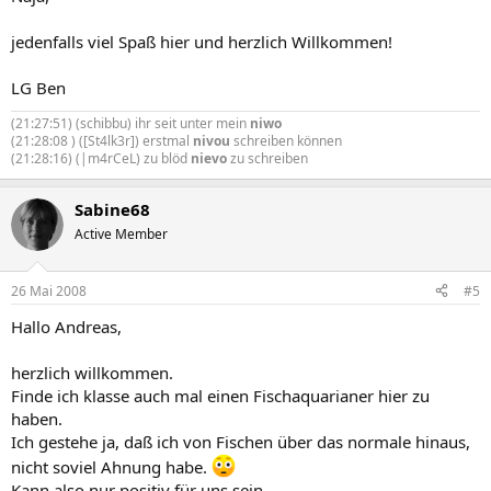
jedenfalls viel Spaß hier und herzlich Willkommen!
LG Ben
(21:27:51) (schibbu) ihr seit unter mein
niwo
(21:28:08 ) ([St4lk3r]) erstmal
nivou
schreiben können
(21:28:16) (|m4rCeL) zu blöd
nievo
zu schreiben
Sabine68
Active Member
26 Mai 2008
#5
Hallo Andreas,
herzlich willkommen.
Finde ich klasse auch mal einen Fischaquarianer hier zu
haben.
Ich gestehe ja, daß ich von Fischen über das normale hinaus,
nicht soviel Ahnung habe.
Kann also nur positiv für uns sein.