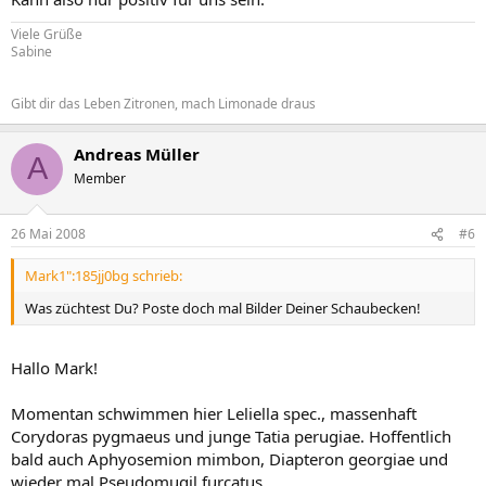
Viele Grüße
Sabine
Gibt dir das Leben Zitronen, mach Limonade draus
Andreas Müller
A
Member
26 Mai 2008
#6
Mark1":185jj0bg schrieb:
Was züchtest Du? Poste doch mal Bilder Deiner Schaubecken!
Hallo Mark!
Momentan schwimmen hier Leliella spec., massenhaft
Corydoras pygmaeus und junge Tatia perugiae. Hoffentlich
bald auch Aphyosemion mimbon, Diapteron georgiae und
wieder mal Pseudomugil furcatus.