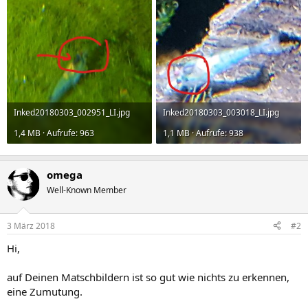
Inked20180303_002951_LI.jpg
Inked20180303_003018_LI.jpg
1,4 MB · Aufrufe: 963
1,1 MB · Aufrufe: 938
omega
Well-Known Member
3 März 2018
#2
Hi,
auf Deinen Matschbildern ist so gut wie nichts zu erkennen,
eine Zumutung.