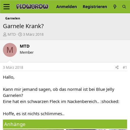
Anmelden
Registrieren
Garnelen
Garnele Krank?
E
E
MTD
3 März 2018
r
r
s
s
MTD
M
t
t
Member
e
e
l
l
l
l
3 März 2018
#1
e
t
r
a
Hallo,
m
Kann mir jemand sagen, ob das normal ist bei Blue Jelly
Garnelen?
Eine hat ein schwarzen Fleck im Nackenbereich.. :shocked:
Hoffe, es ist nichts schlimmes..
Anhänge