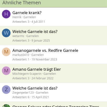
Ähnliche Themen
Garnele krank?
H
Henrik
Garnelen
Antworten
3
4 Juli 2011
Welche Garnele ist das?
W
wetarms
Garnelen
Antworten
3
9 Januar 2025
Amanogarnele vs. Redfire Garnele
M
markus0410
Garnelen
Antworten
1
19 November 2023
Amano Garnele trägt Eier
M
Möchtegern-Scaperin
Garnelen
Antworten
3
24 Februar 2022
Welche Garnele ist das?
Z
Ziegenpeter123
Garnelen
Antworten
6
15 April 2021
Orange Sakura oder Goldene Tangerine Tiger