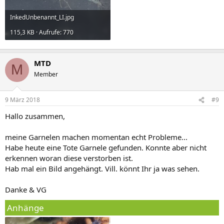
InkedUnbenannt_LI.jpg
115,3 KB · Aufrufe: 770
MTD
M
Member
9 März 2018
#9
Hallo zusammen,
meine Garnelen machen momentan echt Probleme...
Habe heute eine Tote Garnele gefunden. Konnte aber nicht
erkennen woran diese verstorben ist.
Hab mal ein Bild angehängt. Vill. könnt Ihr ja was sehen.
Danke & VG
Anhänge