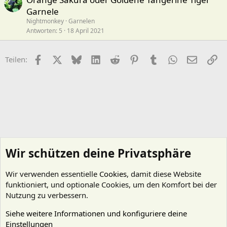
Garnele
Nightmonkey
Garnelen
Antworten
5
18 April 2021
Facebook
X (Twitter)
Bluesky
LinkedIn
Reddit
Pinterest
Tumblr
WhatsApp
E-Mail
Li
Teilen:
Wir schützen deine Privatsphäre
Wir verwenden essentielle
Cookies
, damit diese Website
funktioniert, und optionale Cookies, um den Komfort bei der
Nutzung zu verbessern.
Siehe weitere Informationen und konfiguriere deine
Einstellungen