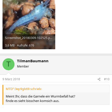
Screenshot_20180309-102525.png
3,6 MB · Aufrufe: 676
TilmanBaumann
T
Member
9 März 2018
#10
MTD":3ep9gb69 schrieb:
Meint Ihr, dass die Garnele ein Wurmbefall hat?
finde es sieht bisschen komsich aus.