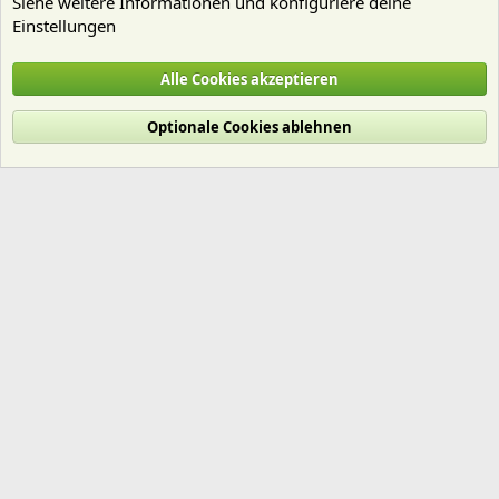
Siehe weitere Informationen und konfiguriere deine
Einstellungen
Garnelen
Alle Cookies akzeptieren
Cookies
Deutsch (Du)
Optionale Cookies ablehnen
Nutzungsbedingungen
Datenschutz
Hilfe und Impressum
Start
R
S
S