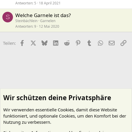
Antworten
5
18 April 2021
Welche Garnele ist das?
S
Steinbächlein
Garnelen
Antworten
9
12 Mai 2020
Facebook
X (Twitter)
Bluesky
LinkedIn
Reddit
Pinterest
Tumblr
WhatsApp
E-Mail
Li
Teilen:
Wir schützen deine Privatsphäre
Wir verwenden essentielle
Cookies
, damit diese Website
funktioniert, und optionale Cookies, um den Komfort bei der
Nutzung zu verbessern.