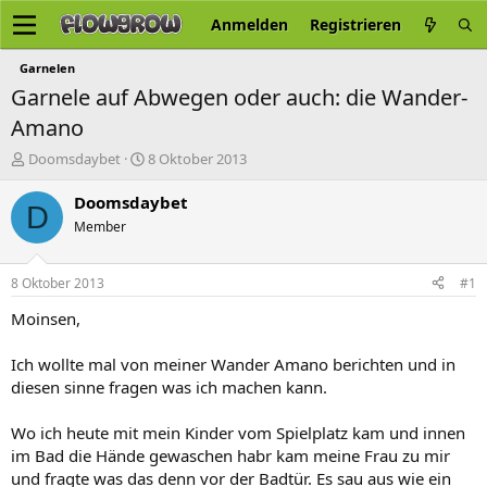
Anmelden
Registrieren
Garnelen
Garnele auf Abwegen oder auch: die Wander-
Amano
E
E
Doomsdaybet
8 Oktober 2013
r
r
s
s
Doomsdaybet
D
t
t
Member
e
e
l
l
l
l
8 Oktober 2013
#1
e
t
r
a
Moinsen,
m
Ich wollte mal von meiner Wander Amano berichten und in
diesen sinne fragen was ich machen kann.
Wo ich heute mit mein Kinder vom Spielplatz kam und innen
im Bad die Hände gewaschen habr kam meine Frau zu mir
und fragte was das denn vor der Badtür. Es sau aus wie ein