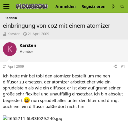
Anmelden
Registrieren
Technik
einbringung von co2 mit einem atomizer
E
E
Karsten
21 April 2009
r
r
s
s
Karsten
K
t
t
Member
e
e
l
l
l
l
21 April 2009
#1
e
t
r
a
ich hatte mir bei tobi den atomizer bestellt um meinen
m
diffusor zu ersetzen. der atomizer arbeitet eher wie ein
sprudelstein als wie ein diffusor. er ist aber auf grund seiner
größe sehr flexibel und unauffällig einsetzbar. ich bin absolut
begeistert
nun sprudelt alles unter den filter und dringt
auch ein. ein diffusor paßte dort nicht hin