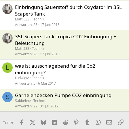
Einbringung Sauerstoff durch Oxydator im 35L
Scapers Tank
Matti533
Technik
Antworten
28
17 Juni 2018
35L Scapers Tank Tropica CO2 Einbringung +
Beleuchtung
Matti533
Technik
Antworten
28
17 Juni 2018
was ist ausschlagebend für die Co2
L
einbringung?
LudwigM
Technik
Antworten
5
6 Mai 2017
Garnelenbecken Pumpe CO2 einbringung
S
Sabbeline
Technik
Antworten
22
31 Juli 2012
Facebook
X (Twitter)
Bluesky
LinkedIn
Reddit
Pinterest
Tumblr
WhatsApp
E-Mail
Li
Teilen: