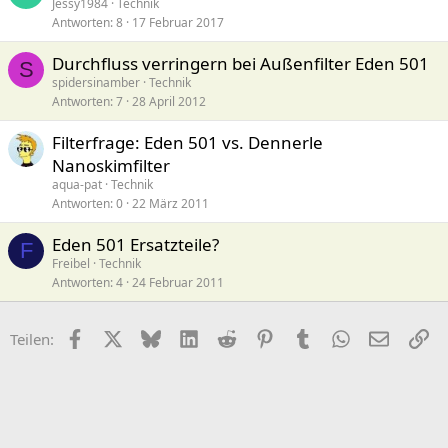
Jessy1984
Technik
Antworten
8
17 Februar 2017
Durchfluss verringern bei Außenfilter Eden 501
S
spidersinamber
Technik
Antworten
7
28 April 2012
Filterfrage: Eden 501 vs. Dennerle
Nanoskimfilter
aqua-pat
Technik
Antworten
0
22 März 2011
Eden 501 Ersatzteile?
F
Freibel
Technik
Antworten
4
24 Februar 2011
Facebook
X (Twitter)
Bluesky
LinkedIn
Reddit
Pinterest
Tumblr
WhatsApp
E-Mail
Li
Teilen: