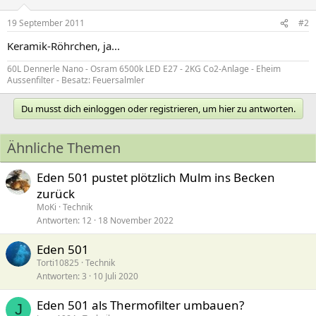
19 September 2011
#2
Keramik-Röhrchen, ja...
60L Dennerle Nano - Osram 6500k LED E27 - 2KG Co2-Anlage - Eheim
Aussenfilter - Besatz: Feuersalmler
Du musst dich einloggen oder registrieren, um hier zu antworten.
Ähnliche Themen
Eden 501 pustet plötzlich Mulm ins Becken
zurück
MoKi
Technik
Antworten
12
18 November 2022
Eden 501
Torti10825
Technik
Antworten
3
10 Juli 2020
Eden 501 als Thermofilter umbauen?
J