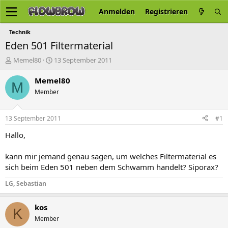
Anmelden
Registrieren
Technik
Eden 501 Filtermaterial
E
E
Memel80
13 September 2011
r
r
s
s
Memel80
M
t
t
Member
e
e
l
l
l
l
13 September 2011
#1
e
t
r
a
Hallo,
m
kann mir jemand genau sagen, um welches Filtermaterial es
sich beim Eden 501 neben dem Schwamm handelt? Siporax?
LG, Sebastian
kos
K
Member