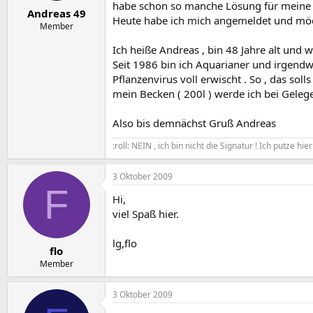
e
t
habe schon so manche Lösung für meine
Andreas 49
r
a
Heute habe ich mich angemeldet und möch
m
Member
Ich heiße Andreas , bin 48 Jahre alt und 
Seit 1986 bin ich Aquarianer und irgend
Pflanzenvirus voll erwischt . So , das soll
mein Becken ( 200l ) werde ich bei Geleg
Also bis demnächst Gruß Andreas
:roll: NEIN , ich bin nicht die Signatur ! Ich putze h
3 Oktober 2009
F
Hi,
viel Spaß hier.
lg,flo
flo
Member
3 Oktober 2009