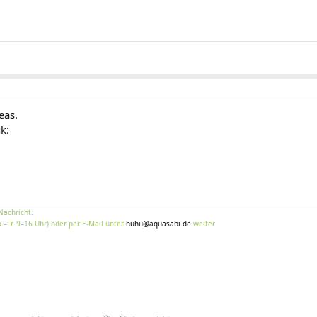
eas.
k:
Nachricht.
.–Fr. 9–16 Uhr) oder per E-Mail unter
huhu@aquasabi.de
weiter.