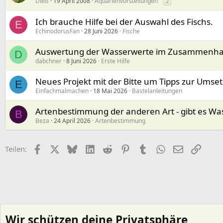
Dieß
19 April 2008
Aquarienvorstellungen
2
Ich brauche Hilfe bei der Auswahl des Fischs.
E
EchinodorusFan
28 Juni 2026
Fische
Auswertung der Wasserwerte im Zusammenha
D
dabchner
8 Juni 2026
Erste Hilfe
Neues Projekt mit der Bitte um Tipps zur Umse
E
Einfachmalmachen
18 Mai 2026
Bastelanleitungen
Artenbestimmung der anderen Art - gibt es Wa
B
Beza
24 April 2026
Artenbestimmung
Facebook
X (Twitter)
Bluesky
LinkedIn
Reddit
Pinterest
Tumblr
WhatsApp
E-Mail
Link
Teilen:
Wir schützen deine Privatsphäre