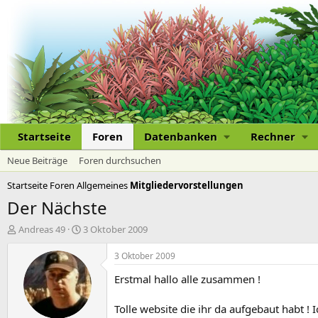
Startseite
Foren
Datenbanken
Rechner
Neue Beiträge
Foren durchsuchen
Startseite
Foren
Allgemeines
Mitgliedervorstellungen
Der Nächste
E
E
Andreas 49
3 Oktober 2009
r
r
s
s
3 Oktober 2009
t
t
Erstmal hallo alle zusammen !
e
e
l
l
l
l
Tolle website die ihr da aufgebaut habt ! 