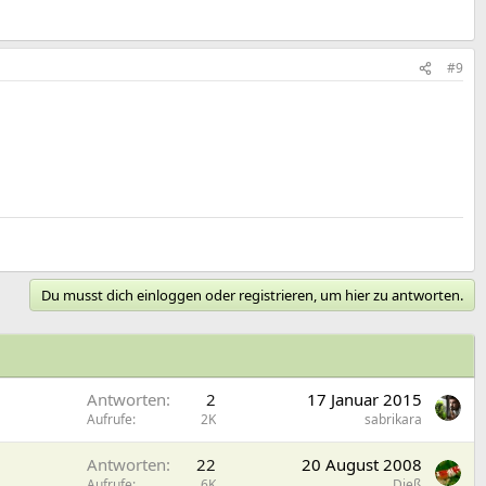
#9
Du musst dich einloggen oder registrieren, um hier zu antworten.
Antworten
2
17 Januar 2015
Aufrufe
2K
sabrikara
Antworten
22
20 August 2008
Aufrufe
6K
Dieß