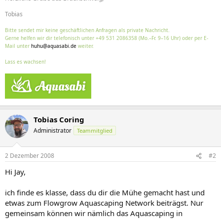
Tobias
Bitte sendet mir keine geschäftlichen Anfragen als private Nachricht.
Gerne helfen wir dir telefonisch unter +49 531 2086358 (Mo.–Fr. 9–16 Uhr) oder per E-
Mail unter
huhu@aquasabi.de
weiter.
Lass es wachsen!
Tobias Coring
Administrator
Teammitglied
2 Dezember 2008
#2
Hi Jay,
ich finde es klasse, dass du dir die Mühe gemacht hast und
etwas zum Flowgrow Aquascaping Network beiträgst. Nur
gemeinsam können wir nämlich das Aquascaping in