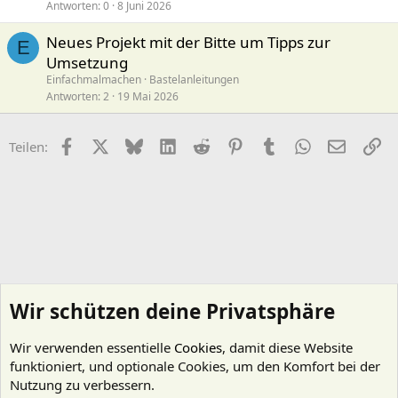
Antworten
0
8 Juni 2026
Neues Projekt mit der Bitte um Tipps zur
E
Umsetzung
Einfachmalmachen
Bastelanleitungen
Antworten
2
19 Mai 2026
Facebook
X (Twitter)
Bluesky
LinkedIn
Reddit
Pinterest
Tumblr
WhatsApp
E-Mail
Li
Teilen:
Wir schützen deine Privatsphäre
Wir verwenden essentielle
Cookies
, damit diese Website
funktioniert, und optionale Cookies, um den Komfort bei der
Nutzung zu verbessern.