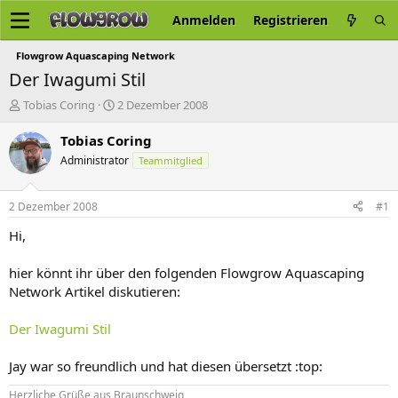
Anmelden
Registrieren
Flowgrow Aquascaping Network
Der Iwagumi Stil
E
E
Tobias Coring
2 Dezember 2008
r
r
s
s
Tobias Coring
t
t
Administrator
Teammitglied
e
e
l
l
l
l
2 Dezember 2008
#1
e
t
r
a
Hi,
m
hier könnt ihr über den folgenden Flowgrow Aquascaping
Network Artikel diskutieren:
Der Iwagumi Stil
Jay war so freundlich und hat diesen übersetzt :top:
Herzliche Grüße aus Braunschweig,