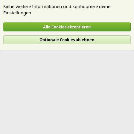
Siehe weitere Informationen und konfiguriere deine
Einstellungen
Flowgrow Aquascaping Network
Alle Cookies akzeptieren
Cookies
Deutsch (Du)
Optionale Cookies ablehnen
Nutzungsbedingungen
Datenschutz
Hilfe und Impressum
Start
R
S
S