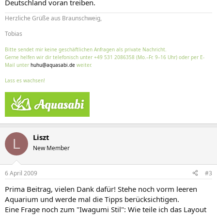
Deutschland voran treiben.
Herzliche Grüße aus Braunschweig,
Tobias
Bitte sendet mir keine geschäftlichen Anfragen als private Nachricht.
Gerne helfen wir dir telefonisch unter +49 531 2086358 (Mo.–Fr. 9–16 Uhr) oder per E-
Mail unter
huhu@aquasabi.de
weiter.
Lass es wachsen!
Liszt
L
New Member
6 April 2009
#3
Prima Beitrag, vielen Dank dafür! Stehe noch vorm leeren
Aquarium und werde mal die Tipps berücksichtigen.
Eine Frage noch zum "Iwagumi Stil": Wie teile ich das Layout