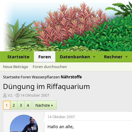
Startseite
Foren
Datenbanken
Rechner
Neue Beiträge
Foren durchsuchen
Startseite
Foren
Wasserpflanzen
Nährstoffe
Düngung im Riffaquarium
E
E
V2.
14 Oktober 2007
r
r
1
2
3
4
Nächste
s
s
t
t
e
e
14 Oktober 2007
l
l
Hallo an alle,
l
l