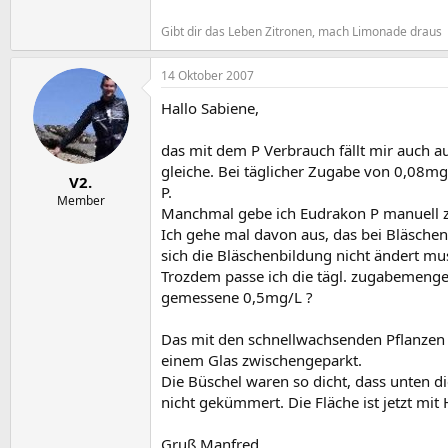
Gibt dir das Leben Zitronen, mach Limonade draus
14 Oktober 2007
Hallo Sabiene,
das mit dem P Verbrauch fällt mir auch au
gleiche. Bei täglicher Zugabe von 0,08mg
V2.
P.
Member
Manchmal gebe ich Eudrakon P manuell zu,
Ich gehe mal davon aus, das bei Bläschen
sich die Bläschenbildung nicht ändert m
Trozdem passe ich die tägl. zugabemenge 
gemessene 0,5mg/L ?
Das mit den schnellwachsenden Pflanzen h
einem Glas zwischengeparkt.
Die Büschel waren so dicht, dass unten di
nicht gekümmert. Die Fläche ist jetzt mit
Gruß Manfred