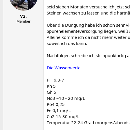
e
t
r
a
seid sieben Monaten versuche ich jetzt s
m
Steinen wachsen zu lassen und die hartn
V2.
Member
Über die Düngung habe ich schon sehr vi
Spurenelementeversorgung liegen, weiß ab
Alleine komme ich da nicht mehr weiter u
soweit ich das kann.
Nachfolgen schreibe ich stichpunktartig al
Die Wasserwerte:
PH 6,8-7
Kh 5
Gh 5
No3 ~10 - 20 mg/L
Po4 0,25
Fe 0,1 mg/L
Co2 15-30 mg/L
Temperatur 22-24 Grad morgens/abends