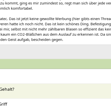
 kommt, ging es mir zumindest so, regt man sich über jede verä
eimlich komfortabel.
atec. Das ist jetzt keine gewollte Werbung (hier gibts einen Thr
tiveren hatte ich noch nicht. Das ist kein schönes Ding. Befestigun
ei mir, selbst mit nicht mehr zählbaren Blasen so effizient das k
h kaum ein CO2-Bläßchen aus dem Auslauf zu erkennen ist. Da sind
en Geist aufgab, bescheiden gegen.
Gehalt?
riff