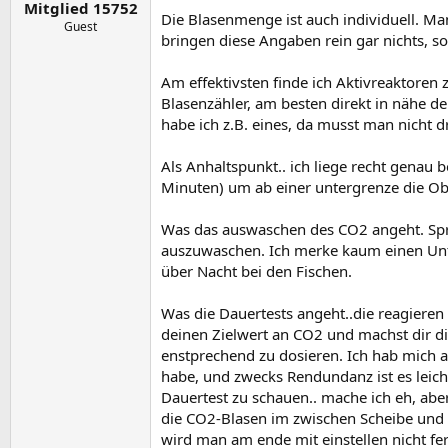
Mitglied 15752
Die Blasenmenge ist auch individuell. M
Guest
bringen diese Angaben rein gar nichts, so
Am effektivsten finde ich Aktivreaktoren 
Blasenzähler, am besten direkt in nähe de
habe ich z.B. eines, da musst man nicht 
Als Anhaltspunkt.. ich liege recht genau 
Minuten) um ab einer untergrenze die Ob
Was das auswaschen des CO2 angeht. Spr
auszuwaschen. Ich merke kaum einen Unt
über Nacht bei den Fischen.
Was die Dauertests angeht..die reagiere
deinen Zielwert an CO2 und machst dir d
enstprechend zu dosieren. Ich hab mich 
habe, und zwecks Rendundanz ist es leicht
Dauertest zu schauen.. mache ich eh, abe
die CO2-Blasen im zwischen Scheibe und 
wird man am ende mit einstellen nicht fe