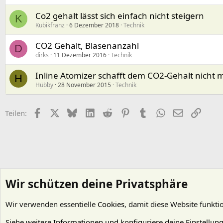
Co2 gehalt lässt sich einfach nicht steigern
K
Kubikfranz
6 Dezember 2018
Technik
CO2 Gehalt, Blasenanzahl
D
dirks
11 Dezember 2016
Technik
Inline Atomizer schafft dem CO2-Gehalt nicht 
H
Hübby
28 November 2015
Technik
Facebook
X (Twitter)
Bluesky
LinkedIn
Reddit
Pinterest
Tumblr
WhatsApp
E-Mail
Link
Teilen:
Wir schützen deine Privatsphäre
Wir verwenden essentielle
Cookies
, damit diese Website funkti
Startseite
Foren
Wasserpflanzen
Technik
Siehe weitere Informationen und konfiguriere deine Einstellun