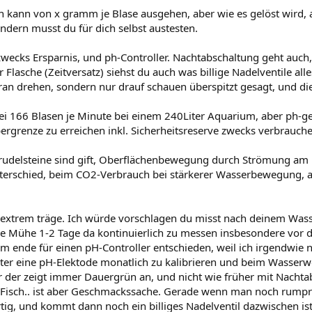
an kann von x gramm je Blase ausgehen, aber wie es gelöst wird,
ndern musst du für dich selbst austesten.
zwecks Ersparnis, und ph-Controller. Nachtabschaltung geht auch,
r Flasche (Zeitversatz) siehst du auch was billige Nadelventile a
dran drehen, sondern nur drauf schauen überspitzt gesagt, und di
bei 166 Blasen je Minute bei einem 240Liter Aquarium, aber ph-ge
ergrenze zu erreichen inkl. Sicherheitsreserve zwecks verbrauc
udelsteine sind gift, Oberflächenbewegung durch Strömung am 
erschied, beim CO2-Verbrauch bei stärkerer Wasserbewegung, a
n extrem träge. Ich würde vorschlagen du misst nach deinem Was
ie Mühe 1-2 Tage da kontinuierlich zu messen insbesondere vor 
am ende für einen pH-Controller entschieden, weil ich irgendwi
er eine pH-Elektode monatlich zu kalibrieren und beim Wasserwech
r der zeigt immer Dauergrün an, und nicht wie früher mit Nachtab
Fisch.. ist aber Geschmackssache. Gerade wenn man noch rumprob
rtig, und kommt dann noch ein billiges Nadelventil dazwischen is