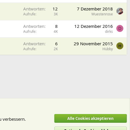
Antworten
12
7 Dezember 2018
Aufrufe
3K
Wuestenrose
Antworten
8
12 Dezember 2016
D
Aufrufe
4K
dirks
Antworten
6
29 November 2015
H
Aufrufe
2K
Hübby
Alle Cookies akzeptieren
u verbessern.