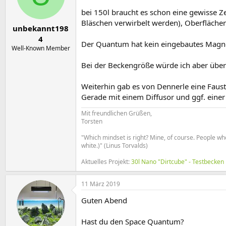
bei 150l braucht es schon eine gewisse Ze
Bläschen verwirbelt werden), Oberfläch
unbekannt198
4
Der Quantum hat kein eingebautes Magnet
Well-Known Member
Bei der Beckengröße würde ich aber über 
Weiterhin gab es von Dennerle eine Faus
Gerade mit einem Diffusor und ggf. eine
Mit freundlichen Grüßen,
Torsten
"Which mindset is right? Mine, of course. People wh
white.)" (Linus Torvalds)
Aktuelles Projekt:
30l Nano "Dirtcube" - Testbecken
11 März 2019
Guten Abend
Hast du den Space Quantum?