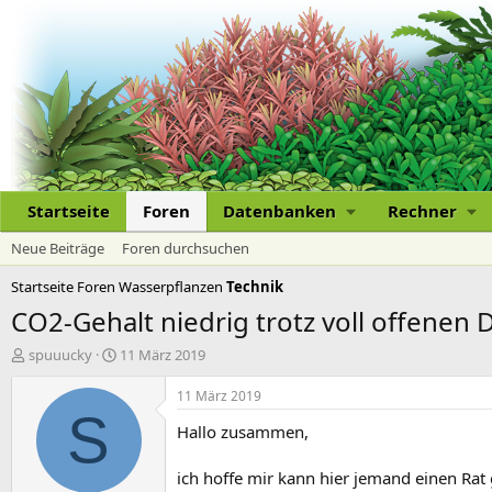
Startseite
Foren
Datenbanken
Rechner
Neue Beiträge
Foren durchsuchen
Startseite
Foren
Wasserpflanzen
Technik
CO2-Gehalt niedrig trotz voll offenen
E
E
spuuucky
11 März 2019
r
r
s
s
11 März 2019
t
t
S
Hallo zusammen,
e
e
l
l
l
l
ich hoffe mir kann hier jemand einen Rat