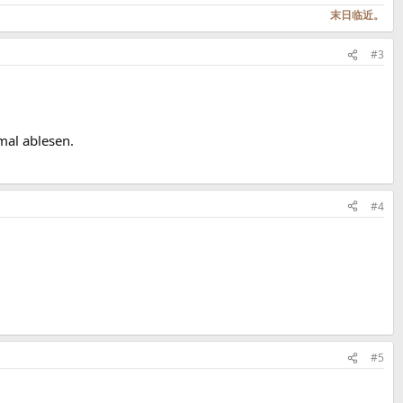
末日临近。
#3
mal ablesen.
#4
#5