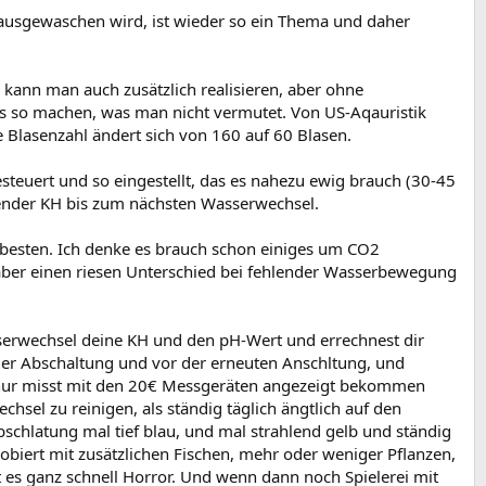
 ausgewaschen wird, ist wieder so ein Thema und daher
 kann man auch zusätzlich realisieren, aber ohne
lles so machen, was man nicht vermutet. Von US-Aqauristik
e Blasenzahl ändert sich von 160 auf 60 Blasen.
steuert und so eingestellt, das es nahezu ewig brauch (30-45
hender KH bis zum nächsten Wasserwechsel.
besten. Ich denke es brauch schon einiges um CO2
ber einen riesen Unterschied bei fehlender Wasserbewegung
serwechsel deine KH und den pH-Wert und errechnest dir
der Abschaltung und vor der erneuten Anschltung, und
e nur misst mit den 20€ Messgeräten angezeigt bekommen
sel zu reinigen, als ständig täglich ängtlich auf den
schlatung mal tief blau, und mal strahlend gelb und ständig
iert mit zusätzlichen Fischen, mehr oder weniger Pflanzen,
t es ganz schnell Horror. Und wenn dann noch Spielerei mit