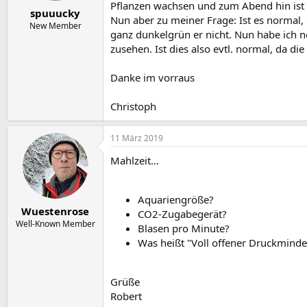
e
t
Pflanzen wachsen und zum Abend hin ist e
spuuucky
r
a
Nun aber zu meiner Frage: Ist es normal,
m
New Member
ganz dunkelgrün er nicht. Nun habe ich n
zusehen. Ist dies also evtl. normal, da di
Danke im vorraus
Christoph
11 März 2019
Mahlzeit…
Aquariengröße?
Wuestenrose
CO2-Zugabegerät?
Well-Known Member
Blasen pro Minute?
Was heißt "Voll offener Druckminde
Grüße
Robert