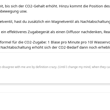
it, bis sich der CO2-Gehalt erhöht. Hinzu kommt die Position des 
enbewegung usw.
ventil, hast du zusätzlich ein Magnetventil als Nachtabschaltun
ein effektiveres Zugabegerät als einen Diffusor nachdenken, Reak
tformel für die CO2-Zugabe: 1 Blase pro Minute pro 10l Wasserv
r Nachtabschaltung erhöht sich der CO2-Bedarf dann noch erhebli
o disagree with me are by definition crazy. (Until I change my mind, when they ca