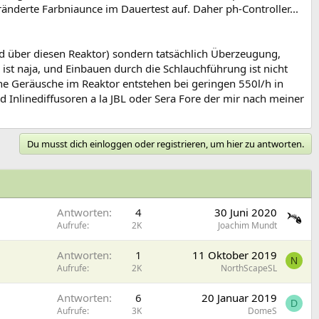
nderte Farbniaunce im Dauertest auf. Daher ph-Controller...
ead über diesen Reaktor) sondern tatsächlich Überzeugung,
g ist naja, und Einbauen durch die Schlauchführung ist nicht
eine Geräusche im Reaktor entstehen bei geringen 550l/h in
 Inlinediffusoren a la JBL oder Sera Fore der mir nach meiner
Du musst dich einloggen oder registrieren, um hier zu antworten.
Antworten
4
30 Juni 2020
Aufrufe
2K
Joachim Mundt
Antworten
1
11 Oktober 2019
N
Aufrufe
2K
NorthScapeSL
Antworten
6
20 Januar 2019
D
Aufrufe
3K
DomeS