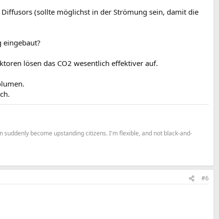
Diffusors (sollte möglichst in der Strömung sein, damit die
g eingebaut?
toren lösen das CO2 wesentlich effektiver auf.
olumen.
ch.
n suddenly become upstanding citizens. I'm flexible, and not black-and-
#6