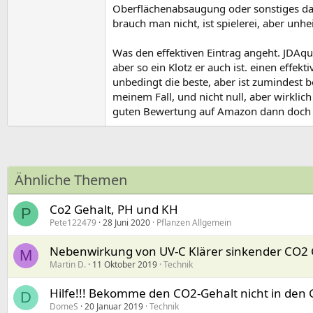
Oberflächenabsaugung oder sonstiges dazu
brauch man nicht, ist spielerei, aber unh
Was den effektiven Eintrag angeht. JDAqu
aber so ein Klotz er auch ist. einen effek
unbedingt die beste, aber ist zumindest b
meinem Fall, und nicht null, aber wirklic
guten Bewertung auf Amazon dann doch d
Ähnliche Themen
Co2 Gehalt, PH und KH
P
Pete122479
28 Juni 2020
Pflanzen Allgemein
Nebenwirkung von UV-C Klärer sinkender CO2 
M
Martin D.
11 Oktober 2019
Technik
Hilfe!!! Bekomme den CO2-Gehalt nicht in den G
D
DomeS
20 Januar 2019
Technik