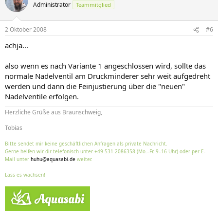
Administrator
Teammitglied
2 Oktober 2008
#6
achja...
also wenn es nach Variante 1 angeschlossen wird, sollte das
normale Nadelventil am Druckminderer sehr weit aufgedreht
werden und dann die Feinjustierung über die "neuen"
Nadelventile erfolgen.
Herzliche Grüße aus Braunschweig,
Tobias
Bitte sendet mir keine geschäftlichen Anfragen als private Nachricht.
Gerne helfen wir dir telefonisch unter +49 531 2086358 (Mo.–Fr. 9–16 Uhr) oder per E-
Mail unter
huhu@aquasabi.de
weiter.
Lass es wachsen!