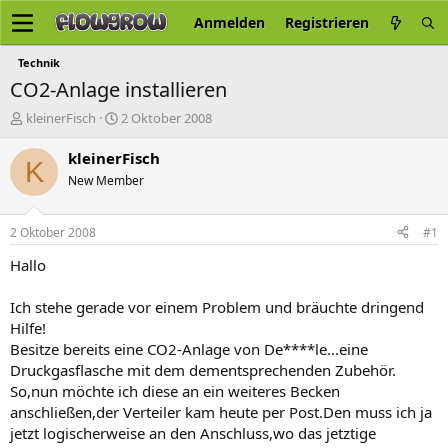
Anmelden
Registrieren
Technik
CO2-Anlage installieren
E
E
kleinerFisch
2 Oktober 2008
r
r
s
s
kleinerFisch
K
t
t
New Member
e
e
l
l
l
l
2 Oktober 2008
#1
e
t
r
a
Hallo
m
Ich stehe gerade vor einem Problem und bräuchte dringend
Hilfe!
Besitze bereits eine CO2-Anlage von De****le...eine
Druckgasflasche mit dem dementsprechenden Zubehör.
So,nun möchte ich diese an ein weiteres Becken
anschließen,der Verteiler kam heute per Post.Den muss ich ja
jetzt logischerweise an den Anschluss,wo das jetztige