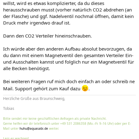
willst, wird es etwas komplizierter, da du dieses
herausschrauben musst (vorher natürlich CO2 abdrehen (an
der Flasche) und ggf. Nadelventil nochmal öffnen, damit kein
Druck mehr irgendwo drauf ist.
Dann den CO2 Verteiler hineinschrauben.
Ich würde aber den anderen Aufbau absolut bevorzugen, da
du dann mit einem Magnetventil den gesamten Verteiler Ein-
und Ausschalten kannst und folglich nur ein Magnetventil für
alle Becken benötigst.
Bei weiteren Fragen ruf mich doch einfach an oder schreib ne
Mail. Support gehört zum Kauf dazu
.
Herzliche Grüße aus Braunschweig,
Tobias
Bitte sendet mir keine geschäftlichen Anfragen als private Nachricht.
Gerne helfen wir dir telefonisch unter +49 531 2086358 (Mo.–Fr. 9–16 Uhr) oder per E-
Mail unter
huhu@aquasabi.de
weiter.
Lass es wachsen!