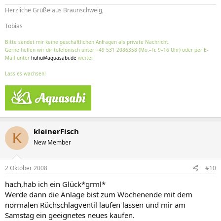
Herzliche Grüße aus Braunschweig,
Tobias
Bitte sendet mir keine geschäftlichen Anfragen als private Nachricht.
Gerne helfen wir dir telefonisch unter +49 531 2086358 (Mo.–Fr. 9–16 Uhr) oder per E-
Mail unter
huhu@aquasabi.de
weiter.
Lass es wachsen!
kleinerFisch
K
New Member
2 Oktober 2008
#10
hach,hab ich ein Glück*grml*
Werde dann die Anlage bist zum Wochenende mit dem
normalen Rüchschlagventil laufen lassen und mir am
Samstag ein geeignetes neues kaufen.