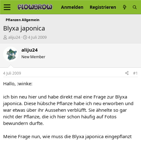
Anmelden
Registrieren
Pflanzen Allgemein
Blyxa japonica
E
E
aliju24
4 Juli 2009
r
r
s
s
aliju24
t
t
New Member
e
e
l
l
l
l
4 Juli 2009
#1
e
t
r
a
Hallo, :winke:
m
ich bin neu hier und habe direkt mal eine Frage zur Blyxa
japonica. Diese hübsche Pflanze habe ich neu erworben und
war etwas über ihr Aussehen verblüfft. Sie ähnelte so gar
nicht der Pflanze, die ich hier schon häufig auf Fotos
bewundern durfte.
Meine Frage nun, wie muss die Blyxa japonica eingepflanzt