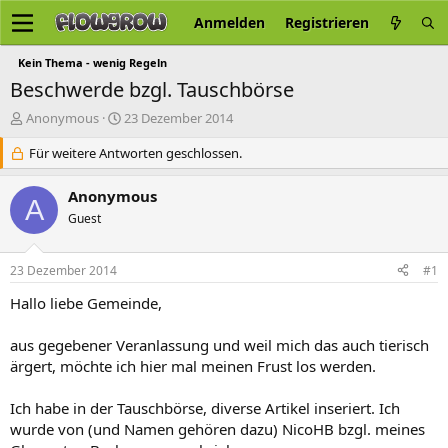
Anmelden
Registrieren
Kein Thema - wenig Regeln
Beschwerde bzgl. Tauschbörse
E
E
Anonymous
23 Dezember 2014
r
r
s
Für weitere Antworten geschlossen.
s
t
t
e
e
Anonymous
A
l
l
Guest
l
l
e
t
r
a
23 Dezember 2014
#1
m
Hallo liebe Gemeinde,
aus gegebener Veranlassung und weil mich das auch tierisch
ärgert, möchte ich hier mal meinen Frust los werden.
Ich habe in der Tauschbörse, diverse Artikel inseriert. Ich
wurde von (und Namen gehören dazu) NicoHB bzgl. meines