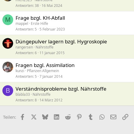
Antworten
38
16 Mai 2024
Frage bzgl. KH-Abfall
M
mappel
Erste Hilfe
Antworten
5
5 Februar 2023
Düngepulver lagern bzgl. Hygroskopie
rangersen
Nährstoffe
Antworten
6
11 Januar 2015
Fragen bzgl. Assimilation
kunzi
Pflanzen Allgemein
Antworten
5
7 Januar 2014
Verständnisprobleme bzgl. Nährstoffe
B
blabla33
Nährstoffe
Antworten
8
14 März 2012
Facebook
X (Twitter)
Bluesky
LinkedIn
Reddit
Pinterest
Tumblr
WhatsApp
E-Mail
Li
Teilen: