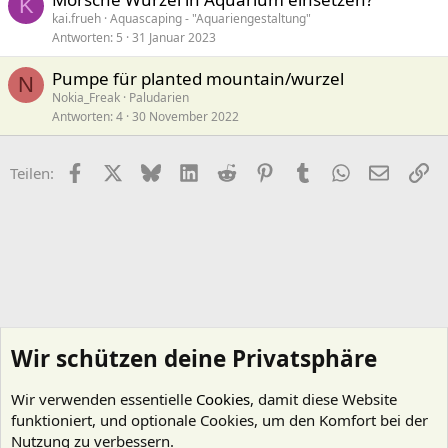
K
kai.frueh
Aquascaping - "Aquariengestaltung"
Antworten
5
31 Januar 2023
Pumpe für planted mountain/wurzel
N
Nokia_Freak
Paludarien
Antworten
4
30 November 2022
Facebook
X (Twitter)
Bluesky
LinkedIn
Reddit
Pinterest
Tumblr
WhatsApp
E-Mail
Li
Teilen:
Wir schützen deine Privatsphäre
Wir verwenden essentielle
Cookies
, damit diese Website
funktioniert, und optionale Cookies, um den Komfort bei der
Nutzung zu verbessern.