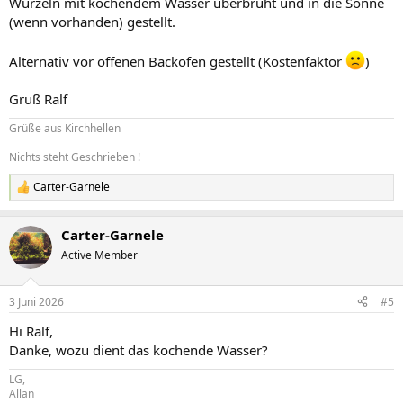
Wurzeln mit kochendem Wasser überbrüht und in die Sonne
(wenn vorhanden) gestellt.
Alternativ vor offenen Backofen gestellt (Kostenfaktor
)
Gruß Ralf
Grüße aus Kirchhellen
Nichts steht Geschrieben !
Carter-Garnele
R
e
a
Carter-Garnele
k
t
Active Member
i
o
n
3 Juni 2026
#5
e
n
Hi Ralf,
:
Danke, wozu dient das kochende Wasser?
LG,
Allan