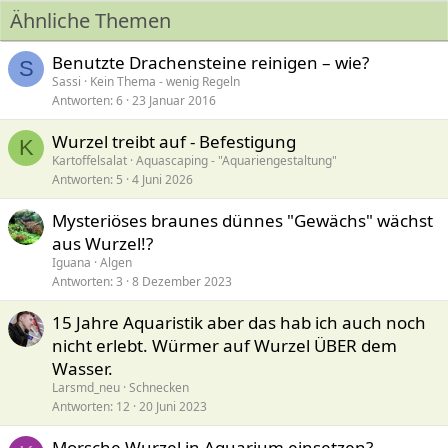
i
Ähnliche Themen
o
n
e
Benutzte Drachensteine reinigen – wie?
S
n
Sassi
Kein Thema - wenig Regeln
:
Antworten
6
23 Januar 2016
Wurzel treibt auf - Befestigung
K
Kartoffelsalat
Aquascaping - "Aquariengestaltung"
Antworten
5
4 Juni 2026
Mysteriöses braunes dünnes "Gewächs" wächst
aus Wurzel!?
Iguana
Algen
Antworten
3
8 Dezember 2023
15 Jahre Aquaristik aber das hab ich auch noch
nicht erlebt. Würmer auf Wurzel ÜBER dem
Wasser.
Larsmd_neu
Schnecken
Antworten
12
20 Juni 2023
Morsche Wurzel in Aquarium einsetzen?