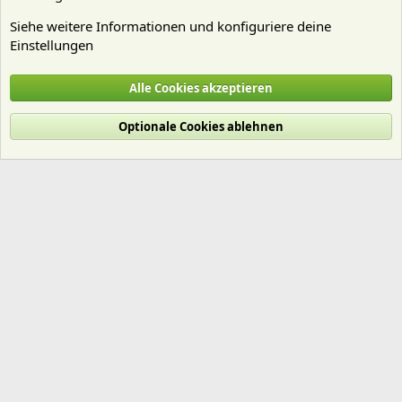
Siehe weitere Informationen und konfiguriere deine
Einstellungen
Aquascaping - "Aquariengestaltung"
Alle Cookies akzeptieren
Cookies
Deutsch (Du)
Optionale Cookies ablehnen
Nutzungsbedingungen
Datenschutz
Hilfe und Impressum
Start
R
S
S