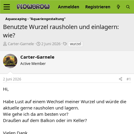
Anmelden
Registrieren
Aquascaping - "Aquariengestaltung"
Benutzte Wurzel rausholen und einlagern:
wie?
E
E
S
Carter-Garnele
2 Juni 2026
wurzel
r
r
c
s
s
h
Carter-Garnele
t
t
l
Active Member
e
e
a
l
l
g
l
l
w
2 Juni 2026
#1
e
t
o
r
a
r
Hi,
m
t
e
Habe Lust auf einem Wechsel meiner Wurzel und würde die
aktuelle gerne rausholen und lagern.
Wie gehe ich da am besten vor?
Draußen auf dem Balkon oder im Keller?
Vielen Dank.