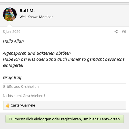
Ralf M.
Well-Known Member
3 Juni 2026
#6
Hallo Allan
Algensporen und Bakterien abtöten
Habe ich bei Kies oder Sand auch immer so gemacht bevor ichs
einlagerte!
Gruß Ralf
Grüße aus Kirchhellen
Nichts steht Geschrieben !
Carter-Garnele
R
e
a
Du musst dich einloggen oder registrieren, um hier zu antworten.
k
t