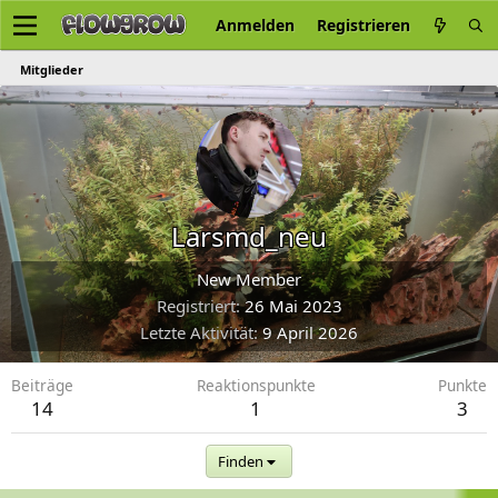
Anmelden
Registrieren
Mitglieder
Larsmd_neu
New Member
Registriert
26 Mai 2023
Letzte Aktivität
9 April 2026
Beiträge
Reaktionspunkte
Punkte
14
1
3
Finden