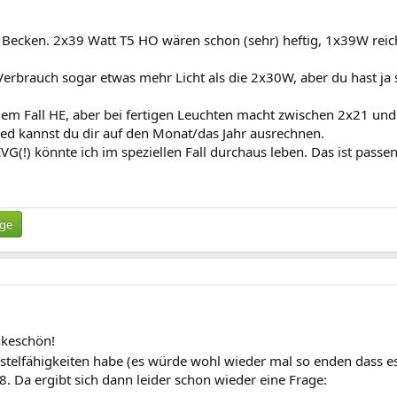
s Becken. 2x39 Watt T5 HO wären schon (sehr) heftig, 1x39W reic
rbrauch sogar etwas mehr Licht als die 2x30W, aber du hast ja s
dem Fall HE, aber bei fertigen Leuchten macht zwischen 2x21 u
ed kannst du dir auf den Monat/das Jahr ausrechnen.
(!) könnte ich im speziellen Fall durchaus leben. Das ist passen
ige
ankeschön!
Bastelfähigkeiten habe (es würde wohl wieder mal so enden dass e
. Da ergibt sich dann leider schon wieder eine Frage: