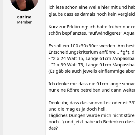
e
t
r
a
ich lese schon eine Weile hier mit und ha
m
glaube dass es damals noch kein vergleic
carina
Member
Kurz zur Erklärung: ich hatte früher nur
schön bepflanztes, "aufwändigeres" Aquar
Es soll ein 100x30x30er werden. Am beste
Entscheidungskriterium anführe... *g*), di
- "2 x 24 Watt T5, Länge 61cm /Anpassba
- "2 x 39 Watt T5, Länge 91cm /Anpassba
(Es gäb sie auch jeweils einflammige aber
Ich denke mir dass die 91cm lange sinnv
nur eine Röhre betreiben und dann weite
Denkt ihr, dass das sinnvoll ist oder ist 
und die mag es ja doch hell.
Tägliches Düngen würde mich nicht störe
noch.. ) und jetzt habe ich Bedenken dass
das?