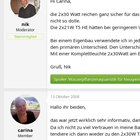
Hi Carina,
die 2x30 Watt reichen ganz sicher für da
nicht so dolle.
nik
Die 2x21W T5 HE hätten bei geringerem Ve
Moderator
Teammitglied
Bei einem Eigenbau verwendete ich in je
den primären Unterschied. Den Unterschi
Mit einer Komplettleuchte 2x30Watt am EVG
Gruß, Nik
Spoiler:
Wasserpflanzenaquaristik für Neugier
13 Oktober 2008
Hallo ihr beiden,
das war jetzt wirklich sehr informativ, d
Da ich nicht zu viel Vertrauen in meine 
carina
tendiere ich dann wieder zu den 2x30W T8
Member