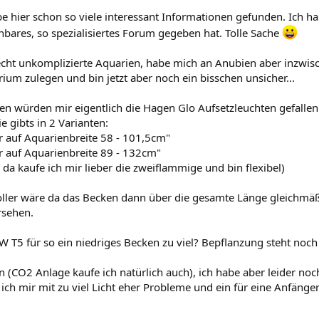
be hier schon so viele interessant Informationen gefunden. Ich ha
hbares, so spezialisiertes Forum gegeben hat. Tolle Sache
 recht unkomplizierte Aquarien, habe mich an Anubien aber inzwis
ium zulegen und bin jetzt aber noch ein bisschen unsicher...
n würden mir eigentlich die Hagen Glo Aufsetzleuchten gefallen 
e gibts in 2 Varianten:
r auf Aquarienbreite 58 - 101,5cm"
r auf Aquarienbreite 89 - 132cm"
 da kaufe ich mir lieber die zweiflammige und bin flexibel)
oller wäre da das Becken dann über die gesamte Länge gleichmä
rsehen.
39W T5 für so ein niedriges Becken zu viel? Bepflanzung steht noch
n (CO2 Anlage kaufe ich natürlich auch), ich habe aber leider n
 ich mir mit zu viel Licht eher Probleme und ein für eine Anfänger