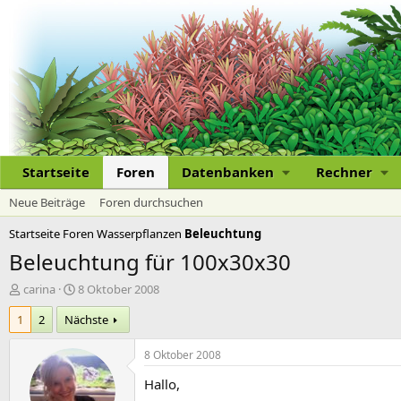
Startseite
Foren
Datenbanken
Rechner
Neue Beiträge
Foren durchsuchen
Startseite
Foren
Wasserpflanzen
Beleuchtung
Beleuchtung für 100x30x30
E
E
carina
8 Oktober 2008
r
r
1
2
Nächste
s
s
t
t
e
e
8 Oktober 2008
l
l
Hallo,
l
l