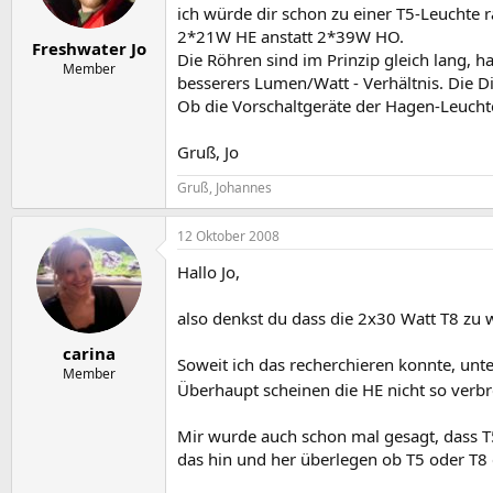
ich würde dir schon zu einer T5-Leuchte
2*21W HE anstatt 2*39W HO.
Freshwater Jo
Die Röhren sind im Prinzip gleich lang, 
Member
besserers Lumen/Watt - Verhältnis. Die D
Ob die Vorschaltgeräte der Hagen-Leuchte 
Gruß, Jo
Gruß, Johannes
12 Oktober 2008
Hallo Jo,
also denkst du dass die 2x30 Watt T8 zu
carina
Soweit ich das recherchieren konnte, unt
Member
Überhaupt scheinen die HE nicht so verbre
Mir wurde auch schon mal gesagt, dass T5
das hin und her überlegen ob T5 oder T8 