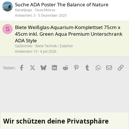
Suche ADA Poster The Balance of Nature
Kieselpups
Tauschbörse
Antworten
3
5 Dezember 2025
Biete Weißglas-Aquarium-Komplettset 75cm x
S
45cm inkl. Green Aqua Premium Unterschrank
ADA Style
Sa(l)mmler
Biete Technik / Zubehör
Antworten
10
4 Juli 2026
Facebook
X (Twitter)
Bluesky
LinkedIn
Reddit
Pinterest
Tumblr
WhatsApp
E-Mail
Li
Teilen:
Wir schützen deine Privatsphäre