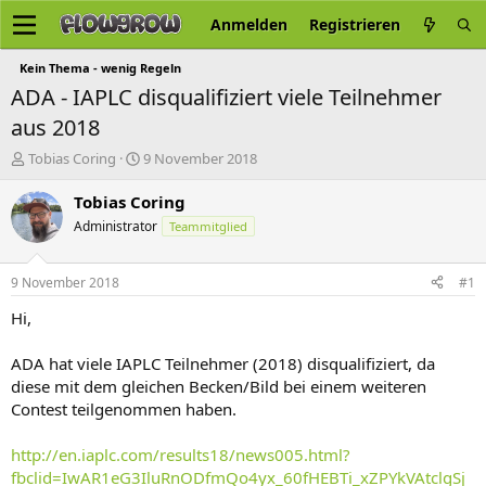
Anmelden
Registrieren
Kein Thema - wenig Regeln
ADA - IAPLC disqualifiziert viele Teilnehmer
aus 2018
E
E
Tobias Coring
9 November 2018
r
r
s
s
Tobias Coring
t
t
Administrator
Teammitglied
e
e
l
l
l
l
9 November 2018
#1
e
t
r
a
Hi,
m
ADA hat viele IAPLC Teilnehmer (2018) disqualifiziert, da
diese mit dem gleichen Becken/Bild bei einem weiteren
Contest teilgenommen haben.
http://en.iaplc.com/results18/news005.html?
fbclid=IwAR1eG3IluRnODfmQo4yx_60fHEBTi_xZPYkVAtclgSj