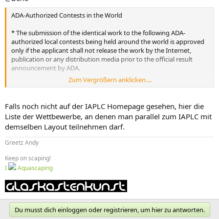
ADA-Authorized Contests in the World
* The submission of the identical work to the following ADA-
authorized local contests being held around the world is approved
only if the applicant shall not release the work by the Internet,
publication or any distribution media prior to the official result
announcement by ADA.
Zum Vergrößern anklicken....
AGA International Aquascaping Contest
Organizer?Aquatic Gardeners Association
Falls noch nicht auf der IAPLC Homepage gesehen, hier die
European Aquatic Plants Layout Contest (EAPLC)
Liste der Wettbewerbe, an denen man parallel zum IAPLC mit
Organizer?European Aquaristics GmbH?Germany?
demselben Layout teilnehmen darf.
The Great Indian Aquascaping Contest?TGIAC?
Greetz Andy
Organizer?Still Water Aquatics?India?
Keep on scaping!
Hungarian Aquascaping Contest?HAC?
I
Aquascaping
Organizer?Green Aqua LLC.?Hungary?
Du musst dich einloggen oder registrieren, um hier zu antworten.