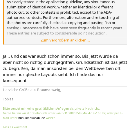
As clearly stated in the application guideline, any simultaneous
submission of identical work, whether an identical or different
photo cut, to other contests is prohibited, except to the ADA-
authorized contests. Furthermore, alternation and re-touching of
the photos are carefully checked as copying and pasting fish or
erasing unnecessary fish have been seen frequently in recent years.
These entries are subject to considerable point deduction.
Zum Vergrößern anklicken....
The Steering Committee will continue to strive for a fair and
impartial judging in the future contests. We believe that a healthy
contest can be organized only with shared awareness of contest
Ja... und das war auch schon immer so. Bis jetzt wurde da
rules and ethics among all the participants of the contest.
aber nicht so richtig durchgegriffen. Grundsätzlich ist das jetzt
Thank you for your cooperation, and we greatly appreciate your
zu begrüßen, da man ansonsten bei den Wettbewerben oft
understanding.
immer nur gleiche Layouts sieht. Ich finde das nur
konsequent.
Herzliche Grüße aus Braunschweig,
Tobias
Bitte sendet mir keine geschäftlichen Anfragen als private Nachricht.
Gerne helfen wir dir telefonisch unter +49 531 2086358 (Mo.–Fr. 9–16 Uhr) oder per E-
Mail unter
huhu@aquasabi.de
weiter.
Lass es wachsen!