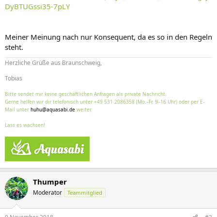
DyBTUGssi35-7pLY
Meiner Meinung nach nur Konsequent, da es so in den Regeln
steht.
Herzliche Grüße aus Braunschweig,
Tobias
Bitte sendet mir keine geschäftlichen Anfragen als private Nachricht.
Gerne helfen wir dir telefonisch unter +49 531 2086358 (Mo.–Fr. 9–16 Uhr) oder per E-
Mail unter
huhu@aquasabi.de
weiter.
Lass es wachsen!
Thumper
Moderator
Teammitglied