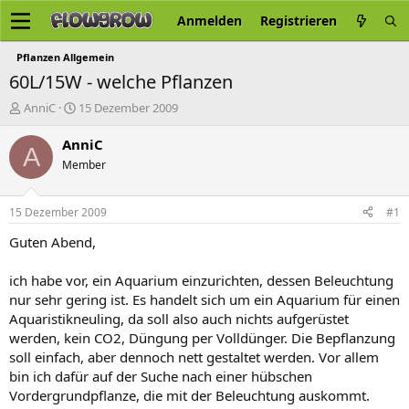
Anmelden
Registrieren
Pflanzen Allgemein
60L/15W - welche Pflanzen
E
E
AnniC
15 Dezember 2009
r
r
s
s
AnniC
A
t
t
Member
e
e
l
l
l
l
15 Dezember 2009
#1
e
t
r
a
Guten Abend,
m
ich habe vor, ein Aquarium einzurichten, dessen Beleuchtung
nur sehr gering ist. Es handelt sich um ein Aquarium für einen
Aquaristikneuling, da soll also auch nichts aufgerüstet
werden, kein CO2, Düngung per Volldünger. Die Bepflanzung
soll einfach, aber dennoch nett gestaltet werden. Vor allem
bin ich dafür auf der Suche nach einer hübschen
Vordergrundpflanze, die mit der Beleuchtung auskommt.