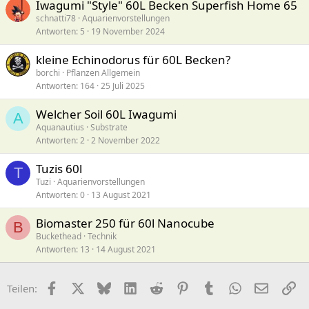
Iwagumi "Style" 60L Becken Superfish Home 65
schnatti78
Aquarienvorstellungen
Antworten
5
19 November 2024
kleine Echinodorus für 60L Becken?
borchi
Pflanzen Allgemein
Antworten
164
25 Juli 2025
Welcher Soil 60L Iwagumi
A
Aquanautius
Substrate
Antworten
2
2 November 2022
Tuzis 60l
T
Tuzi
Aquarienvorstellungen
Antworten
0
13 August 2021
Biomaster 250 für 60l Nanocube
B
Buckethead
Technik
Antworten
13
14 August 2021
Facebook
X (Twitter)
Bluesky
LinkedIn
Reddit
Pinterest
Tumblr
WhatsApp
E-Mail
Li
Teilen: