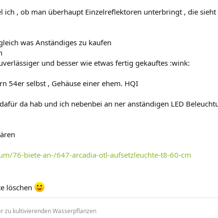
el ich , ob man überhaupt Einzelreflektoren unterbringt , die sieh
er gleich was Anständiges zu kaufen
n
rlässiger und besser wie etwas fertig gekauftes :wink:
ürn 54er selbst , Gehäuse einer ehem. HQI
le dafür da hab und ich nebenbei an ner anständigen LED Beleucht
wären
um/76-biete-an-/647-arcadia-otl-aufsetzleuchte-t8-60-cm
te löschen
r zu kultivierenden Wasserpflanzen