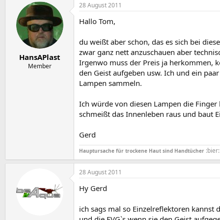
28 August 2011
Hallo Tom,
du weißt aber schon, das es sich bei die
zwar ganz nett anzuschauen aber technisc
HansAPlast
Irgenwo muss der Preis ja herkommen, kei
Member
den Geist aufgeben usw. Ich und ein paa
Lampen sammeln.
Ich würde von diesen Lampen die Finger 
schmeißt das Innenleben raus und baut Ei
Gerd
:bier:
Hauptursache für trockene Haut sind Handtücher
28 August 2011
Hy Gerd
ich sags mal so Einzelreflektoren kannst 
und die EVG`s wenn sie den Geist aufge