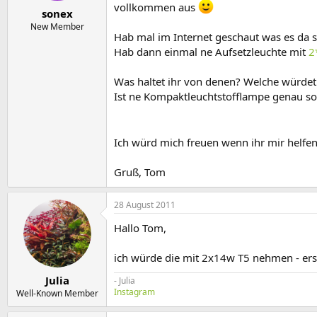
e
t
vollkommen aus
sonex
r
a
m
New Member
Hab mal im Internet geschaut was es da s
Hab dann einmal ne Aufsetzleuchte mit
2
Was haltet ihr von denen? Welche würdet
Ist ne Kompaktleuchtstofflampe genau so
Ich würd mich freuen wenn ihr mir helfe
Gruß, Tom
28 August 2011
Hallo Tom,
ich würde die mit 2x14w T5 nehmen - erste
Julia
- Julia
Instagram
Well-Known Member