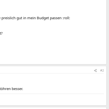
preislich gut in mein Budget passen :roll:
t?
#2
Röhren besser.