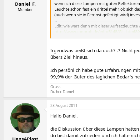
wenn ich diese Lampen mit guten Reflektoren
Daniel_F.
Leuchte schon fast ein drittel mehr, ob sich d
Member
(auch wenn sie in Fernost gefertigt wird) inves
...
Edit: wie wärs denn mit dieser Aufsatzleuchte 
http://www.zooprofi.de/info/6148/Gl....htm
Gerd
Irgendwas beißt sich da doch? :? Nicht j
übers Ziel hinaus.
Ich persönlich habe gute Erfahrungen m
99,9% der Güter des täglichen Bedarfs h
Gruss
Dr. hcc Daniel
28 August 2011
Hallo Daniel,
die Diskussion über diese Lampen hatten
du bist damit zufrieden und ich halte n
HansAPlast