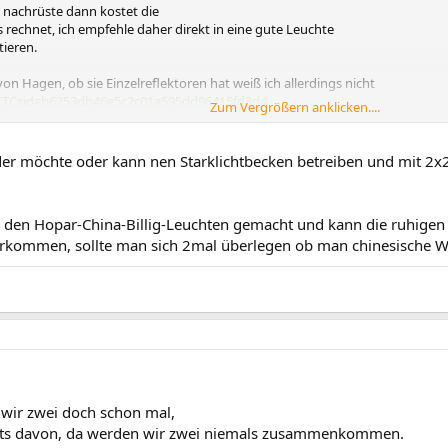
 nachrüste dann kostet die
as rechnet, ich empfehle daher direkt in eine gute Leuchte
tieren.
von Hagen, ob sie Einzelreflektoren hat weiß ich allerdings nicht
l&XTCsid=b6253db46e5c2c01a595dd96415fd3d4
Zum Vergrößern anklicken....
eder möchte oder kann nen Starklichtbecken betreiben und mit 2x2
it den Hopar-China-Billig-Leuchten gemacht und kann die ruhig
erkommen, sollte man sich 2mal überlegen ob man chinesische W
 wir zwei doch schon mal,
ichts davon, da werden wir zwei niemals zusammenkommen.