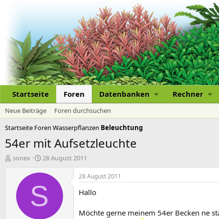
Startseite
Foren
Datenbanken
Rechner
Neue Beiträge
Foren durchsuchen
Startseite
Foren
Wasserpflanzen
Beleuchtung
54er mit Aufsetzleuchte
E
E
sonex
28 August 2011
r
r
s
s
28 August 2011
t
t
S
Hallo
e
e
l
l
l
l
Möchte gerne meinem 54er Becken ne stärk