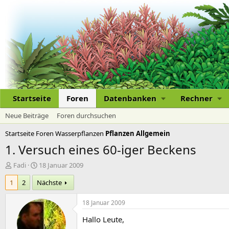
Startseite
Foren
Datenbanken
Rechner
Neue Beiträge
Foren durchsuchen
Startseite
Foren
Wasserpflanzen
Pflanzen Allgemein
1. Versuch eines 60-iger Beckens
E
E
Fadi
18 Januar 2009
r
r
1
2
Nächste
s
s
t
t
e
e
18 Januar 2009
l
l
Hallo Leute,
l
l