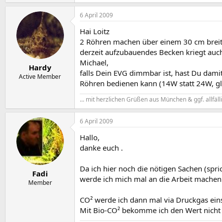
6 April 2009
Hai Loitz
2 Röhren machen über einem 30 cm breite
derzeit aufzubauendes Becken kriegt auch
Michael,
Hardy
falls Dein EVG dimmbar ist, hast Du damit
Active Member
Röhren bedienen kann (14W statt 24W, gl
... mit herzlichen Grüßen aus München & ggf. allfäl
6 April 2009
Hallo,
danke euch .
Da ich hier noch die nötigen Sachen (sp
Fadi
werde ich mich mal an die Arbeit mache
Member
CO² werde ich dann mal via Druckgas einsp
Mit Bio-CO² bekomme ich den Wert nicht 