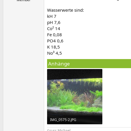
Wasserwerte sind:
kH 7
pH 7,6
Co² 14
Fe 0,08
PO4 0,6
K 18,5
No³ 4,5
Anhänge
IMG_0575-2.JPG
74 KB · Aufrufe: 1.022
Gruss Michael