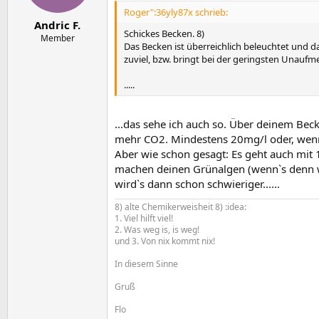
Roger":36yly87x schrieb:
Andric F.
Schickes Becken. 8)
Member
Das Becken ist überreichlich beleuchtet und d
zuviel, bzw. bringt bei der geringsten Unaufm
.....
...das sehe ich auch so. Über deinem Bec
mehr CO2. Mindestens 20mg/l oder, wen
Aber wie schon gesagt: Es geht auch mit
machen deinen Grünalgen (wenn`s denn we
wird`s dann schon schwieriger......
8) alte Chemikerweisheit 8) :idea:
1. Viel hilft viel!
2. Was weg is, is weg!
und 3. Von nix kommt nix!
In diesem Sinne
Gruß
Flo