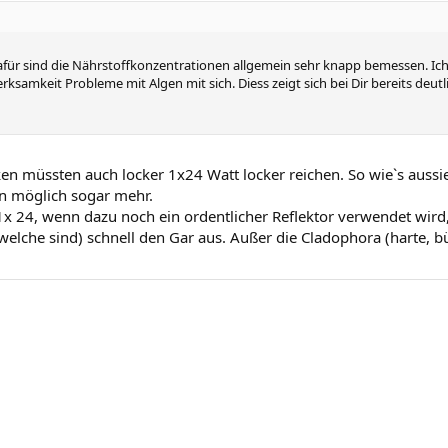
afür sind die Nährstoffkonzentrationen allgemein sehr knapp bemessen. Ich
erksamkeit Probleme mit Algen mit sich. Diess zeigt sich bei Dir bereits de
ken müssten auch locker 1x24 Watt locker reichen. So wie`s aussi
n möglich sogar mehr.
 1x 24, wenn dazu noch ein ordentlicher Reflektor verwendet wir
lche sind) schnell den Gar aus. Außer die Cladophora (harte, b