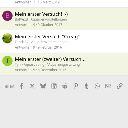
Antworten
7
16 März 2019
Mein erster Versuch! :-)
B
BalVexB
Aquarienvorstellungen
Antworten
9
9 Oktober 2017
Mein erster Versuch "Creag"
Fenris82
Aquarienvorstellungen
Antworten
9
9 Februar 2016
Mein erster (zweiter) Versuch...
T
Tylli
Aquascaping - "Aquariengestaltung"
Antworten
5
6 Dezember 2015
Facebook
X (Twitter)
Bluesky
LinkedIn
Reddit
Pinterest
Tumblr
WhatsApp
E-Mail
Li
Teilen: