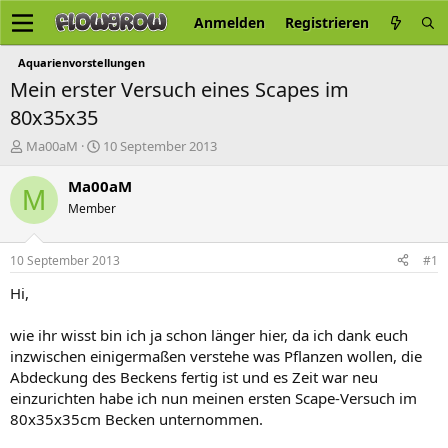
Anmelden
Registrieren
Aquarienvorstellungen
Mein erster Versuch eines Scapes im
80x35x35
E
E
Ma00aM
10 September 2013
r
r
s
s
Ma00aM
M
t
t
Member
e
e
l
l
l
l
10 September 2013
#1
e
t
r
a
Hi,
m
wie ihr wisst bin ich ja schon länger hier, da ich dank euch
inzwischen einigermaßen verstehe was Pflanzen wollen, die
Abdeckung des Beckens fertig ist und es Zeit war neu
einzurichten habe ich nun meinen ersten Scape-Versuch im
80x35x35cm Becken unternommen.