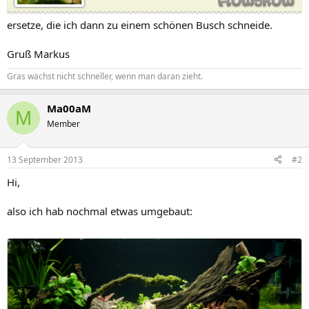
ersetze, die ich dann zu einem schönen Busch schneide.
Gruß Markus
Gras wächst nicht schneller, wenn man daran zieht.
Ma00aM
M
Member
13 September 2013
#2
Hi,
also ich hab nochmal etwas umgebaut: