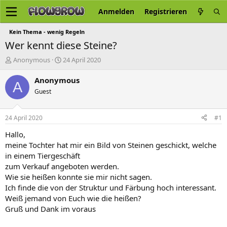
Anmelden
Registrieren
Kein Thema - wenig Regeln
Wer kennt diese Steine?
E
E
Anonymous
24 April 2020
r
r
s
s
Anonymous
A
t
t
Guest
e
e
l
l
l
l
24 April 2020
#1
e
t
r
a
Hallo,
m
meine Tochter hat mir ein Bild von Steinen geschickt, welche
in einem Tiergeschäft
zum Verkauf angeboten werden.
Wie sie heißen konnte sie mir nicht sagen.
Ich finde die von der Struktur und Färbung hoch interessant.
Weiß jemand von Euch wie die heißen?
Gruß und Dank im voraus