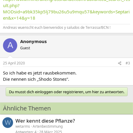
ult.php?
MODsid=a9bk35kp5lj79bu26u5u9mqu57&keywords=Septari
en&x=14&y=18
Andreas wuenscht euch bienvenidos y saludos de Terrassa/BCN !
Anonymous
A
Guest
25 April 2020
#3
So ich habe es jetzt rausbekommen.
Die nennen sich „Shodo Stones“.
Du musst dich einloggen oder registrieren, um hier zu antworten.
Ähnliche Themen
Wer kennt diese Pflanze?
W
wetarms
Artenbestimmung
Antworten
4
28 März 2025