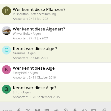
Wer kennt diese Pflanzen?
P
Pushbutton
Artenbestimmung
Antworten
2
31 Mai 2021
Wer kennt diese Algenart?
Witwer Bolte
Algen
Antworten
27
3 Juli 2021
Kennt wer diese alge ?
G
Grenzlos
Algen
Antworten
3
6 Mai 2021
Wer kennt diese Alge
K
kiwey1993
Algen
Antworten
2
11 Oktober 2016
Kennt wer diese Alge?
3
3r4th
Algen
Antworten
0
20 September 2015
Facebook
X (Twitter)
Bluesky
LinkedIn
Reddit
Pinterest
Tumblr
WhatsApp
E-Mail
Li