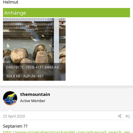
Helmut
Anhänge
DAD7817C-7B5B-41F7-8443-A91F4AD41C46.jpeg
304,8 KB · Aufrufe: 497
themountain
Active Member
25 April 2020
#2
Septarien ??
http://www.mineraliengrosshandel.com/advanced_search_res