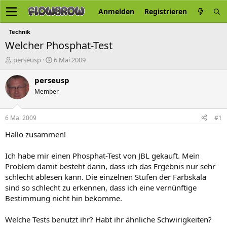
Anmelden
Registrieren
Technik
Welcher Phosphat-Test
E
E
perseusp
6 Mai 2009
r
r
s
s
perseusp
t
t
Member
e
e
l
l
l
l
6 Mai 2009
#1
e
t
r
a
Hallo zusammen!
m
Ich habe mir einen Phosphat-Test von JBL gekauft. Mein
Problem damit besteht darin, dass ich das Ergebnis nur sehr
schlecht ablesen kann. Die einzelnen Stufen der Farbskala
sind so schlecht zu erkennen, dass ich eine vernünftige
Bestimmung nicht hin bekomme.
Welche Tests benutzt ihr? Habt ihr ähnliche Schwirigkeiten?