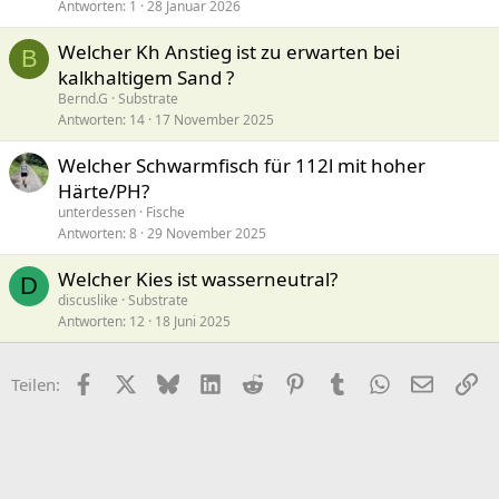
Antworten
1
28 Januar 2026
Welcher Kh Anstieg ist zu erwarten bei
B
kalkhaltigem Sand ?
Bernd.G
Substrate
Antworten
14
17 November 2025
Welcher Schwarmfisch für 112l mit hoher
Härte/PH?
unterdessen
Fische
Antworten
8
29 November 2025
Welcher Kies ist wasserneutral?
D
discuslike
Substrate
Antworten
12
18 Juni 2025
Facebook
X (Twitter)
Bluesky
LinkedIn
Reddit
Pinterest
Tumblr
WhatsApp
E-Mail
Li
Teilen: