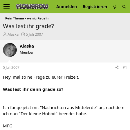
Anmelden
Registrieren
Kein Thema - wenig Regeln
Was lest ihr grade?
E
E
Alaska
5 Juli 2007
r
r
s
s
Alaska
t
t
Member
e
e
l
l
l
l
5 Juli 2007
#1
e
t
r
a
Hey, mal so ne Frage zu eurer Freizeit.
m
Was lest ihr denn grade so?
Ich fange jetzt mit "Nachrichten aus Mittelerde" an, nachdem
ich nun "Der kleine Hobbit" beendet habe.
MFG