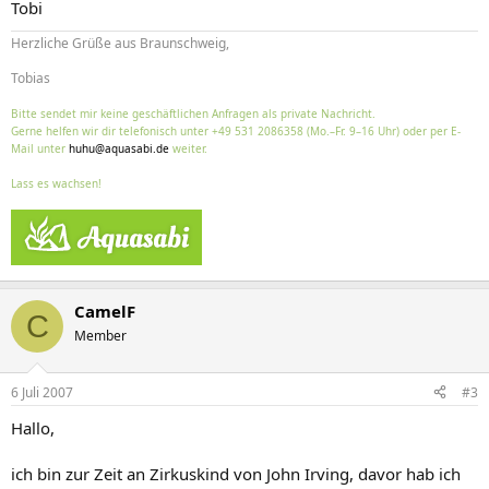
Tobi
Herzliche Grüße aus Braunschweig,
Tobias
Bitte sendet mir keine geschäftlichen Anfragen als private Nachricht.
Gerne helfen wir dir telefonisch unter +49 531 2086358 (Mo.–Fr. 9–16 Uhr) oder per E-
Mail unter
huhu@aquasabi.de
weiter.
Lass es wachsen!
CamelF
C
Member
6 Juli 2007
#3
Hallo,
ich bin zur Zeit an Zirkuskind von John Irving, davor hab ich