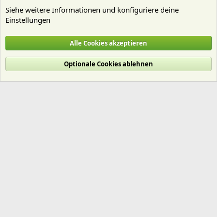
Siehe weitere Informationen und konfiguriere deine
Einstellungen
Kein Thema - wenig Regeln
Alle Cookies akzeptieren
Cookies
Deutsch (Du)
Optionale Cookies ablehnen
Nutzungsbedingungen
Datenschutz
Hilfe und Impressum
Start
R
S
S