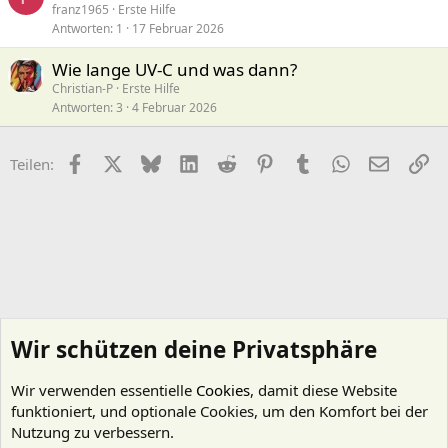
franz1965
Erste Hilfe
Antworten
1
17 Februar 2026
Wie lange UV-C und was dann?
Christian-P
Erste Hilfe
Antworten
3
4 Februar 2026
Facebook
X (Twitter)
Bluesky
LinkedIn
Reddit
Pinterest
Tumblr
WhatsApp
E-Mail
Li
Teilen:
Wir schützen deine Privatsphäre
Wir verwenden essentielle
Cookies
, damit diese Website
funktioniert, und optionale Cookies, um den Komfort bei der
Nutzung zu verbessern.