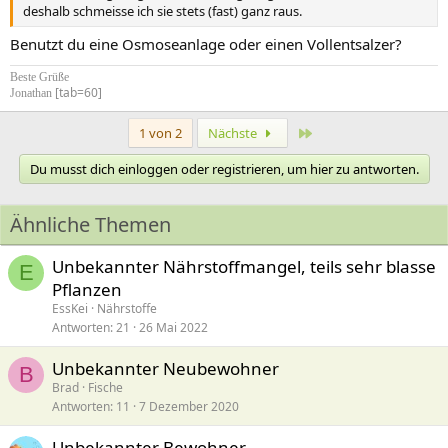
deshalb schmeisse ich sie stets (fast) ganz raus.
Benutzt du eine Osmoseanlage oder einen Vollentsalzer?
Beste Grüße
[tab=60]
Jonathan
Letzte
1 von 2
Nächste
Du musst dich einloggen oder registrieren, um hier zu antworten.
Ähnliche Themen
Unbekannter Nährstoffmangel, teils sehr blasse
E
Pflanzen
EssKei
Nährstoffe
Antworten
21
26 Mai 2022
Unbekannter Neubewohner
B
Brad
Fische
Antworten
11
7 Dezember 2020
Unbekannter Bewohner