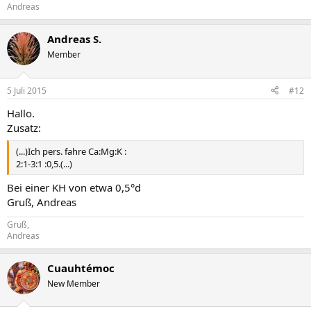
Andreas
Andreas S.
Member
5 Juli 2015
#12
Hallo.
Zusatz:
(...)Ich pers. fahre Ca:Mg:K :
2:1-3:1 :0,5.(...)
Bei einer KH von etwa 0,5°d
Gruß, Andreas
Gruß,
Andreas
Cuauhtémoc
New Member