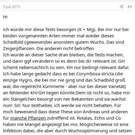
5 Juli 2015
#9
Hi
ich würde mir diese Tests besorgen (K + Mg). Bei mir nur bei
beiden vorgenannten Arten immer mal wieder dieses
Schadbild (gewesen)bei anonstem gutem Wuchs. Das sind
Zeigerpflanzen. Die anderen nicht betroffen.
Ich würde an dieser Sache dran bleiben, die Tests machen,
und dann ggf verändern so es denn bei dir relevant ist. GH
scheint nebensächlich zu sein. KH nur bedingt relevant dafür.
Ich habe lange gedacht dass es bei Corymbosa stricta (die
einzige Hygro, die bei mir nie ging und das Schadbild groß
war, die regelrecht kümmerte - aber nur bei dieser Varietät)
an fehlender KH/GH liegen könnte.Dem ist nicht so, habe mir
ein Stängelchen besorgt von ner Bekannten und sie wächst
nun! :lol: Nur testhalber, ich werde sie nicht behalten. Für
mich beweisend dass diese These von Andreas und anderen
für
manche Pflanzen
zutreffend ist. Rotalas, Echis und Co
haben nie Mängel angezeigt bei mir. Möglicherweise ist eine
Infektion dabei, die aber durch Wuchsoptimierung und setzen