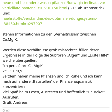
neue-und-besondere-wasserpflanzen/ludwigia-inclinata-var-
verticillata-pantanal-t10610-150.html
(S.11 ab Trennstrich)
und:
naehrstoffe/verstandnis-des-optimalen-dungesystems-
t38450.html#p297907
stehen Informationen zu den „Verhältnissen“ zwischen
Ca:Mg:K.
Werden diese Verhältnisse grob missachtet, füllen deren
Ergebnisse in der Folge die Subforen „Algen“ und „Erste Hilfe“,
welche überquellen.
Ich pers. fahre Ca:Mg:K :
2:1-3:1 :0,5.
Seitdem haben meine Pflanzen und ich Ruhe und ich kann
mich auf andere „Baustellen“ der Pflanzenaquaristik
konzentrieren.
Viel Spaß beim Lesen, Austesten und hoffentlich "Heureka!"
Ausrufen.
Gruß, Andreas
Gruß,