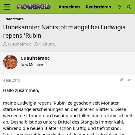
Anmelden
Registrieren
Nährstoffe
Unbekannter Nährstoffmangel bei Ludwigia
repens 'Rubin'
E
E
Cuauhtémoc
4 Juli 2015
r
r
s
s
Cuauhtémoc
t
t
New Member
e
e
l
l
l
l
4 Juli 2015
#1
e
t
r
a
Hallo zusammen,
m
meine Ludwigia repens 'Rubin' zeigt schon seit Monaten
starke Mangelerscheinungen an den älteren Blättern. Diese
werden erst braun-durchsichtig und fallen dann relativ schnell
ab. Deshalb ist das untere Drittel des Stängels immer kahl,
während die neuen Blätter schön kräftig und tiefrot sind.
Ich kann den fehlenden Nährstoff leider nicht identifizieren.