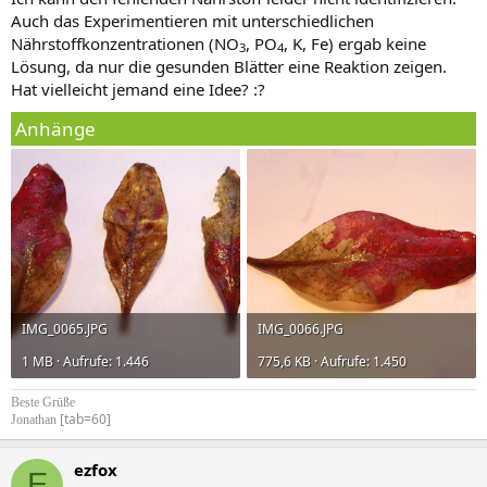
Auch das Experimentieren mit unterschiedlichen
Nährstoffkonzentrationen (NO
, PO
, K, Fe) ergab keine
3
4
Lösung, da nur die gesunden Blätter eine Reaktion zeigen.
Hat vielleicht jemand eine Idee? :?
Anhänge
IMG_0065.JPG
IMG_0066.JPG
1 MB · Aufrufe: 1.446
775,6 KB · Aufrufe: 1.450
Beste Grüße
[tab=60]
Jonathan
ezfox
E