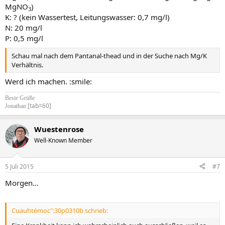
MgNO
)
3
K: ? (kein Wassertest, Leitungswasser: 0,7 mg/l)
N: 20 mg/l
P: 0,5 mg/l
Schau mal nach dem Pantanal-thead und in der Suche nach Mg/K
Verhältnis.
Werd ich machen. :smile:
Beste Grüße
[tab=60]
Jonathan
Wuestenrose
Well-Known Member
5 Juli 2015
#7
Morgen…
Cuauhtémoc":30p0310b schrieb: