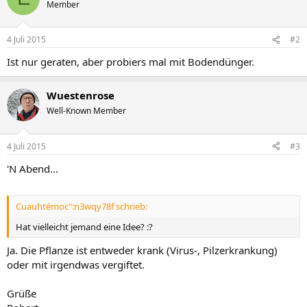
Member
4 Juli 2015
#2
Ist nur geraten, aber probiers mal mit Bodendünger.
Wuestenrose
Well-Known Member
4 Juli 2015
#3
'N Abend...
Cuauhtémoc":n3wqy78f schrieb:
Hat vielleicht jemand eine Idee? :?
Ja. Die Pflanze ist entweder krank (Virus-, Pilzerkrankung)
oder mit irgendwas vergiftet.
Grüße