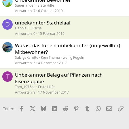
Sauerländer
Erste Hilfe
Antworten
7
6 Oktober 2019
unbekannter Stachelaal
D
Dennis T
Fische
Antworten
0
15 Februar 2019
Was ist das für ein unbekannter (ungewollter)
Mitbewohner?
SalzigeKarotte
Kein Thema - wenig Regeln
Antworten
5
4 Dezember 2017
Unbekannter Belag auf Pflanzen nach
T
Eisenzugabe
Tom_1975aq
Erste Hilfe
Antworten
9
17 November 2017
Facebook
X (Twitter)
Bluesky
LinkedIn
Reddit
Pinterest
Tumblr
WhatsApp
E-Mail
Li
Teilen: