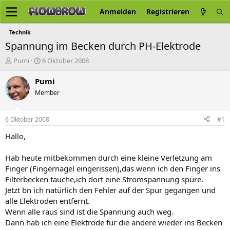
Anmelden
Registrieren
Technik
Spannung im Becken durch PH-Elektrode
E
E
Pumi
6 Oktober 2008
r
r
s
s
Pumi
t
t
Member
e
e
l
l
l
l
6 Oktober 2008
#1
e
t
r
a
Hallo,
m
Hab heute mitbekommen durch eine kleine Verletzung am
Finger (Fingernagel eingerissen),das wenn ich den Finger ins
Filterbecken tauche,ich dort eine Stromspannung spüre.
Jetzt bn ich natürlich den Fehler auf der Spur gegangen und
alle Elektroden entfernt.
Wenn alle raus sind ist die Spannung auch weg.
Dann hab ich eine Elektrode für die andere wieder ins Becken