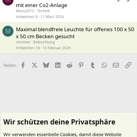
mit einer Co2-Anlage
Manu2012
Technik
Antworten
8
11 März 2026
Maximal blendfreie Leuchte für offenes 100 x 50
M
x 50 cm Becken gesucht
mireiner
Beleuchtung
Antworten
18
10 Februar 2026
Facebook
X (Twitter)
Bluesky
LinkedIn
Reddit
Pinterest
Tumblr
WhatsApp
E-Mail
Li
Teilen:
Wir schützen deine Privatsphäre
Wir verwenden essentielle
Cookies
, damit diese Website