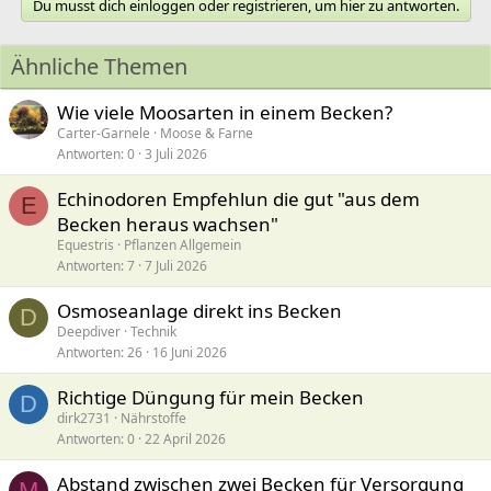
Du musst dich einloggen oder registrieren, um hier zu antworten.
Ähnliche Themen
Wie viele Moosarten in einem Becken?
Carter-Garnele
Moose & Farne
Antworten
0
3 Juli 2026
Echinodoren Empfehlun die gut "aus dem
E
Becken heraus wachsen"
Equestris
Pflanzen Allgemein
Antworten
7
7 Juli 2026
Osmoseanlage direkt ins Becken
D
Deepdiver
Technik
Antworten
26
16 Juni 2026
Richtige Düngung für mein Becken
D
dirk2731
Nährstoffe
Antworten
0
22 April 2026
Abstand zwischen zwei Becken für Versorgung
M