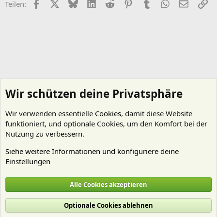
Facebook
X (Twitter)
Bluesky
LinkedIn
Reddit
Pinterest
Tumblr
WhatsApp
E-Mail
Li
Teilen:
Wir schützen deine Privatsphäre
Wir verwenden essentielle
Cookies
, damit diese Website
funktioniert, und optionale Cookies, um den Komfort bei der
Nutzung zu verbessern.
Siehe weitere Informationen und konfiguriere deine
Einstellungen
Nährstoffe
Alle Cookies akzeptieren
Cookies
Deutsch (Du)
Optionale Cookies ablehnen
Nutzungsbedingungen
Datenschutz
Hilfe und Impressum
Start
R