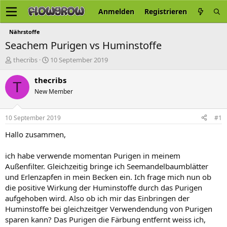
Anmelden
Registrieren
Nährstoffe
Seachem Purigen vs Huminstoffe
E
E
thecribs
10 September 2019
r
r
s
s
thecribs
T
t
t
New Member
e
e
l
l
l
l
10 September 2019
#1
e
t
r
a
Hallo zusammen,
m
ich habe verwende momentan Purigen in meinem
Außenfilter. Gleichzeitig bringe ich Seemandelbaumblätter
und Erlenzapfen in mein Becken ein. Ich frage mich nun ob
die positive Wirkung der Huminstoffe durch das Purigen
aufgehoben wird. Also ob ich mir das Einbringen der
Huminstoffe bei gleichzeitger Verwendendung von Purigen
sparen kann? Das Purigen die Färbung entfernt weiss ich,