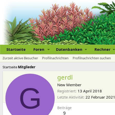
Startseite
Foren
Datenbanken
Rechner
Zurzeit aktive Besucher
Profilnachrichten
Profilnachrichten suchen
Startseite
Mitglieder
gerdl
G
New Member
Registriert
13 April 2018
Letzte Aktivität
22 Februar 202
Beiträge
9