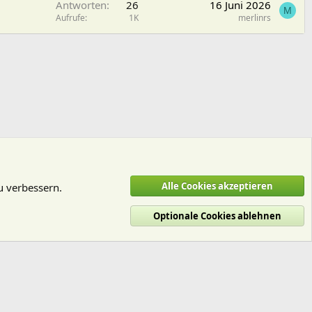
Antworten
26
16 Juni 2026
M
Aufrufe
1K
merlinrs
Alle Cookies akzeptieren
u verbessern.
Optionale Cookies ablehnen
utzungsbedingungen
Datenschutz
Hilfe und Impressum
Start
R
S
S