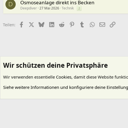
Osmoseanlage direkt ins Becken
D
Deepdiver
27 Mai 2026
Technik
2
Facebook
X (Twitter)
Bluesky
LinkedIn
Reddit
Pinterest
Tumblr
WhatsApp
E-Mail
Link
Teilen:
Wir schützen deine Privatsphäre
Wir verwenden essentielle
Cookies
, damit diese Website funkti
Startseite
Foren
Gestaltung
Aquascaping - "Aquariengestaltung"
Siehe weitere Informationen und konfiguriere deine Einstellun
Cookies
Deutsch (Du)