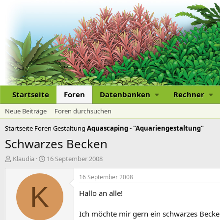
Startseite
Foren
Datenbanken
Rechner
Neue Beiträge
Foren durchsuchen
Startseite
Foren
Gestaltung
Aquascaping - "Aquariengestaltung"
Schwarzes Becken
E
E
Klaudia
16 September 2008
r
r
s
s
16 September 2008
t
t
K
Hallo an alle!
e
e
l
l
l
l
Ich möchte mir gern ein schwarzes Becken 