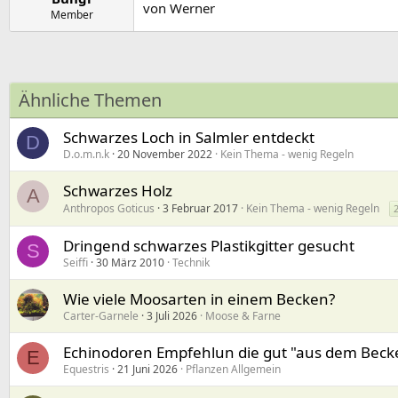
von Werner
Member
Ähnliche Themen
Schwarzes Loch in Salmler entdeckt
D
D.o.m.n.k
20 November 2022
Kein Thema - wenig Regeln
Schwarzes Holz
A
Anthropos Goticus
3 Februar 2017
Kein Thema - wenig Regeln
Dringend schwarzes Plastikgitter gesucht
S
Seiffi
30 März 2010
Technik
Wie viele Moosarten in einem Becken?
Carter-Garnele
3 Juli 2026
Moose & Farne
Echinodoren Empfehlun die gut "aus dem Bec
E
Equestris
21 Juni 2026
Pflanzen Allgemein