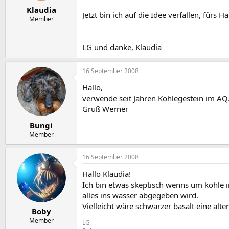
e
t
Klaudia
r
a
Jetzt bin ich auf die Idee verfallen, fü
m
Member
LG und danke, Klaudia
16 September 2008
Hallo,
verwende seit Jahren Kohlegestein im AQ
Gruß Werner
Bungi
Member
16 September 2008
Hallo Klaudia!
Ich bin etwas skeptisch wenns um kohle i
alles ins wasser abgegeben wird.
Vielleicht wäre schwarzer basalt eine alt
Boby
Member
LG