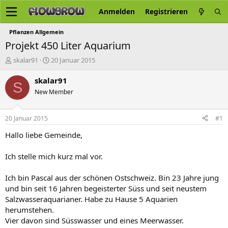
Anmelden
Registrieren
Pflanzen Allgemein
Projekt 450 Liter Aquarium
E
E
skalar91
20 Januar 2015
r
r
s
s
skalar91
S
t
t
New Member
e
e
l
l
l
l
20 Januar 2015
#1
e
t
r
a
Hallo liebe Gemeinde,
m
Ich stelle mich kurz mal vor.
Ich bin Pascal aus der schönen Ostschweiz. Bin 23 Jahre jung
und bin seit 16 Jahren begeisterter Süss und seit neustem
Salzwasseraquarianer. Habe zu Hause 5 Aquarien
herumstehen.
Vier davon sind Süsswasser und eines Meerwasser.