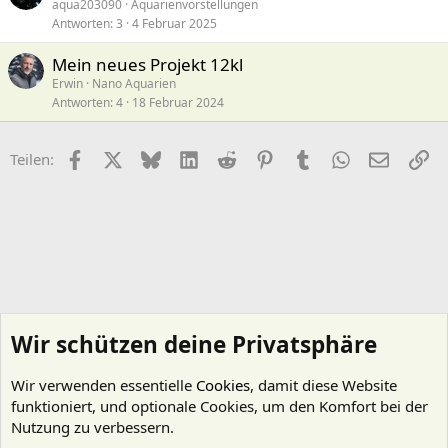
aqua203090
Aquarienvorstellungen
Antworten
3
4 Februar 2025
Mein neues Projekt 12kl
Erwin
Nano Aquarien
Antworten
4
18 Februar 2024
Facebook
X (Twitter)
Bluesky
LinkedIn
Reddit
Pinterest
Tumblr
WhatsApp
E-Mail
Li
Teilen:
Wir schützen deine Privatsphäre
Wir verwenden essentielle
Cookies
, damit diese Website
funktioniert, und optionale Cookies, um den Komfort bei der
Nutzung zu verbessern.