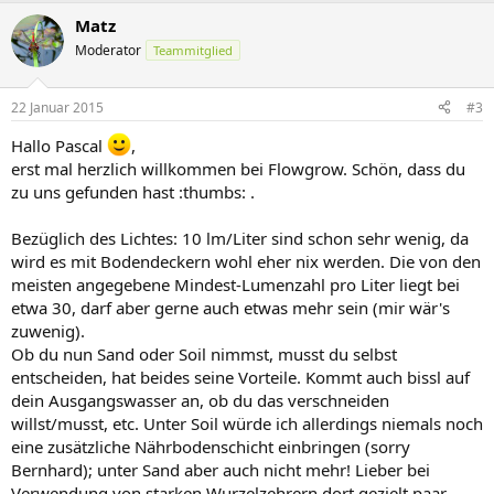
Matz
Moderator
Teammitglied
22 Januar 2015
#3
Hallo Pascal
,
erst mal herzlich willkommen bei Flowgrow. Schön, dass du
zu uns gefunden hast :thumbs: .
Bezüglich des Lichtes: 10 lm/Liter sind schon sehr wenig, da
wird es mit Bodendeckern wohl eher nix werden. Die von den
meisten angegebene Mindest-Lumenzahl pro Liter liegt bei
etwa 30, darf aber gerne auch etwas mehr sein (mir wär's
zuwenig).
Ob du nun Sand oder Soil nimmst, musst du selbst
entscheiden, hat beides seine Vorteile. Kommt auch bissl auf
dein Ausgangswasser an, ob du das verschneiden
willst/musst, etc. Unter Soil würde ich allerdings niemals noch
eine zusätzliche Nährbodenschicht einbringen (sorry
Bernhard); unter Sand aber auch nicht mehr! Lieber bei
Verwendung von starken Wurzelzehrern dort gezielt paar