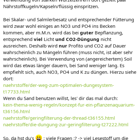
Nährstoffkugeln/Kapseln/flüssig einspritzen.
Bei Skalar- und Salmlerbesatz und entsprechender Fütterung
wird zwar wohl einiges an NO3 und PO4 ins Becken
kommen, aber m.M.n. wird das bei
guter
Bepflanzung,
entsprechend
viel
Licht
und CO2-Düngung
nicht
ausreichen. Deshalb wird
nur
Profito und CO2 auf Dauer
wahrscheinlich zu Mängeln führen (muss nicht, ist aber sehr
wahrscheinlich). Bei Verwendung von (angereichertem) Soil
wird das etwas länger dauern, bei Sand weniger lang. Es
empfiehlt sich, auch NO3, PO4 und K zu düngen. Hierzu siehe
dort:
naehrstoffe/der-weg-zum-optimalen-dungesystem-
t17733.html
Wenn du Sand benutzen willst, les' dir das mal durch:
kein-thema-wenig-regeln/konzept-fur-ein-pflanzenaquarium-
t36156.html
naehrstoffe/geringfilterung-der-thread-t36155.html
naehrstoffe/die-dungung-zur-geringfilterung-t27222.html
So, da hst du's
: viele Fragen :? -> viel Lesestoff um die