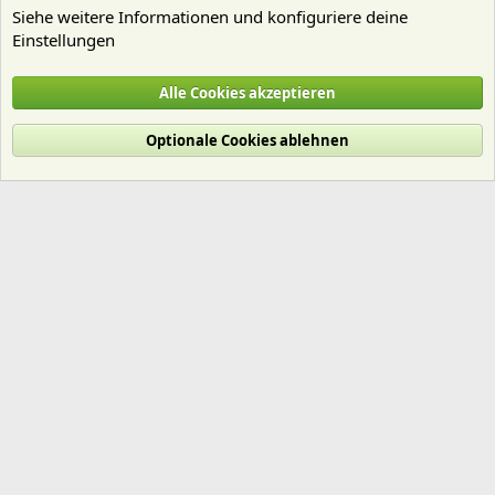
Siehe weitere Informationen und konfiguriere deine
Einstellungen
Pflanzen Allgemein
Alle Cookies akzeptieren
Cookies
Deutsch (Du)
Optionale Cookies ablehnen
Nutzungsbedingungen
Datenschutz
Hilfe und Impressum
Start
R
S
S