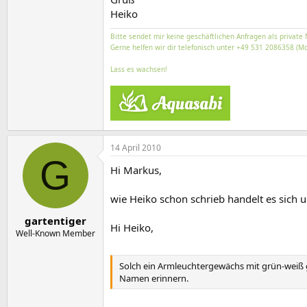
Heiko
Bitte sendet mir keine geschäftlichen Anfragen als private 
Gerne helfen wir dir telefonisch unter +49 531 2086358 (Mo
Lass es wachsen!
14 April 2010
G
Hi Markus,
wie Heiko schon schrieb handelt es sich
gartentiger
Hi Heiko,
Well-Known Member
Solch ein Armleuchtergewächs mit grün-weiß ge
Namen erinnern.