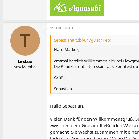
15 April 2010
T
SebastianK":2bb6n7g8 schrieb:
Hallo Markus,
testus
erstmal herzlich Willkommen hier bei Flowgr
Die Pflanze sieht interessant aus, könntest du
New Member
Grüße
Sebastian
Hallo Sebastian,
vielen Dank für den Willkommensgruß. Sc
zwischen dem Gras im fließenden Wasser
gemacht. Sie wächst zusammen mit einem 
locker im Aquarium herum. Wenn Du Dir di