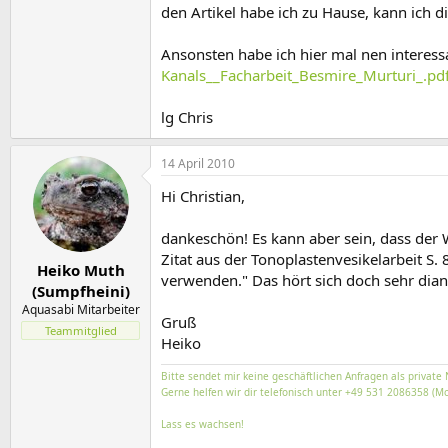
den Artikel habe ich zu Hause, kann ich
Ansonsten habe ich hier mal nen interessa
Kanals__Facharbeit_Besmire_Murturi_.pd
lg Chris
14 April 2010
Hi Christian,
dankeschön! Es kann aber sein, dass der 
Zitat aus der Tonoplastenvesikelarbeit S.
Heiko Muth
verwenden." Das hört sich doch sehr dian
(Sumpfheini)
Aquasabi Mitarbeiter
Gruß
Teammitglied
Heiko
Bitte sendet mir keine geschäftlichen Anfragen als private 
Gerne helfen wir dir telefonisch unter +49 531 2086358 (Mo
Lass es wachsen!