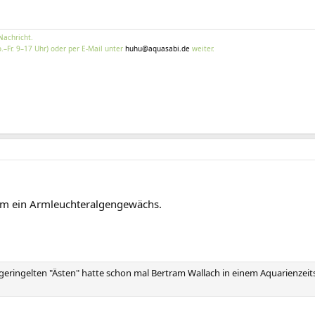
Nachricht.
.–Fr. 9–17 Uhr) oder per E-Mail unter
huhu@aquasabi.de
weiter.
 um ein Armleuchteralgengewächs.
ringelten "Ästen" hatte schon mal Bertram Wallach in einem Aquarienzeitsc