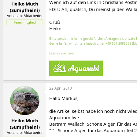
Wenn ich auf den Link in Christians Posti
Heiko Muth
EDIT: Äh, quatsch, Du meinst ja den Wall
(Sumpfheini)
Aquasabi Mitarbeiter
Gruß
Teammitglied
Heiko
Bitte sendet mir keine geschäftlichen Anfragen als private 
Gerne helfen wir dir telefonisch unter +49 531 2086358 (Mo
Lass es wachsen!
22 April 2010
Hallo Markus,
die Artikel selbst habe ich noch nicht wie
Aquarium live
Heiko Muth
Bertram Wallach: Schöne Algen für das A
(Sumpfheini)
" " : Schöne Algen für das Aquarium Teil 
Aquasabi Mitarbeiter