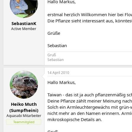
Hallo Markus,
erstmal herzlich Willkommen hier bei F
Die Pflanze sieht interessant aus, könntes
SebastianK
Active Member
Grüße
Sebastian
Gruß
Sebastian
14 April 2010
Hallo Markus,
Taiwan - das ist ja auch pflanzenmäßig s
Deine Pflanze zählt meiner Meinung nach 
Heiko Muth
Solch ein Armleuchtergewächs mit grün-we
(Sumpfheini)
nicht mehr an den Namen erinnern. Arml
Aquasabi Mitarbeiter
mikroskopische Details an.
Teammitglied
Gruß