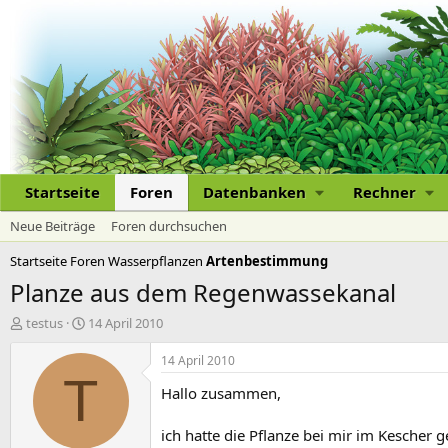
Startseite
Foren
Datenbanken
Rechner
Neue Beiträge
Foren durchsuchen
Startseite
Foren
Wasserpflanzen
Artenbestimmung
Planze aus dem Regenwassekanal
E
E
testus
14 April 2010
r
r
s
s
14 April 2010
t
t
T
Hallo zusammen,
e
e
l
l
l
l
ich hatte die Pflanze bei mir im Kescher