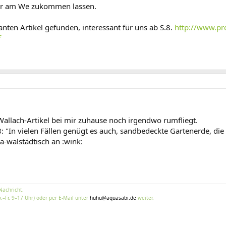
 dir am We zukommen lassen.
nten Artikel gefunden, interessant für uns ab S.8.
http://www.pr
f
Wallach-Artikel bei mir zuhause noch irgendwo rumfliegt.
 8: "In vielen Fällen genügt es auch, sandbedeckte Gartenerde, d
a-walstädtisch an :wink:
Nachricht.
.–Fr. 9–17 Uhr) oder per E-Mail unter
huhu@aquasabi.de
weiter.