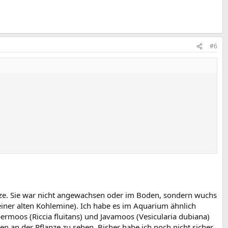
#6
nze. Sie war nicht angewachsen oder im Boden, sondern wuchs
er alten Kohlemine). Ich habe es im Aquarium ähnlich
rmoos (Riccia fluitans) und Javamoos (Vesicularia dubiana)
 an der Pflanze zu sehen. Bisher habe ich noch nicht sicher