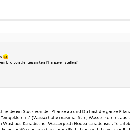
ow
 ein Bild von der gesamten Pflanze einstellen?
hneide ein Stück von der Pflanze ab und Du hast die ganze Pfla
 "eingeklemmt" (Wasserhöhe maximal 5cm, Wasser kommt aus ein
Wust aus Kanadischer Wasserpest (Elodea canadensis), Teichlebe
e Vergrößerung anschaust vom Bild, dann sind da ein paar Fäden