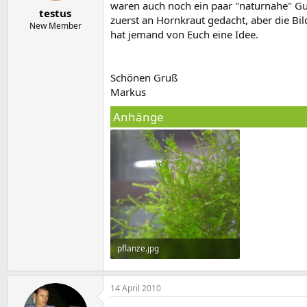
e
t
waren auch noch ein paar "naturnahe" Gu
testus
r
a
zuerst an Hornkraut gedacht, aber die Bi
m
New Member
hat jemand von Euch eine Idee.
Schönen Gruß
Markus
Anhänge
pflanze.jpg
129,9 KB · Aufrufe: 850
14 April 2010