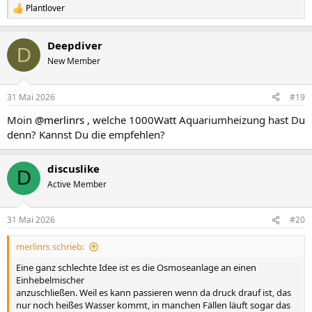
Plantlover
R
e
a
Deepdiver
k
D
t
New Member
i
o
n
31 Mai 2026
#19
e
n
Moin
@merlinrs
, welche 1000Watt Aquariumheizung hast Du
:
denn? Kannst Du die empfehlen?
discuslike
D
Active Member
31 Mai 2026
#20
merlinrs schrieb:
Eine ganz schlechte Idee ist es die Osmoseanlage an einen
Einhebelmischer
anzuschließen. Weil es kann passieren wenn da druck drauf ist, das
nur noch heißes Wasser kommt, in manchen Fällen läuft sogar das