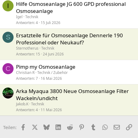
Hilfe Osmoseanlage JG 600 GPD professional
I
Osmoseanlage
Igel
Technik
Antworten
4
15 Juli 2026
Ersatzteile für Osmoseanlage Dennerle 190
S
Professionel oder Neukauf?
Sternotherus
Technik
Antworten
15
24 Juni 2026
Pimp my Osmoseanlage
C
Christian R
Technik / Zubehör
Antworten
7
16 Mai 2026
Arka Myaqua 3800 Neue Osmoseanlage Filter
Wackeln/undicht
Jakob.K
Technik
Antworten
4
11 Mai 2026
Facebook
X (Twitter)
Bluesky
LinkedIn
Reddit
Pinterest
Tumblr
WhatsApp
E-Mail
Li
Teilen: