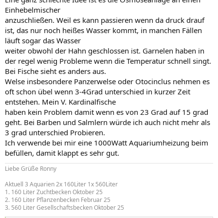
Einhebelmischer
anzuschließen. Weil es kann passieren wenn da druck drauf
ist, das nur noch heißes Wasser kommt, in manchen Fällen
läuft sogar das Wasser
weiter obwohl der Hahn geschlossen ist. Garnelen haben in
der regel wenig Probleme wenn die Temperatur schnell singt.
Bei Fische sieht es anders aus.
Welse insbesondere Panzerwelse oder Otocinclus nehmen es
oft schon übel wenn 3-4Grad unterschied in kurzer Zeit
entstehen. Mein V. Kardinalfische
haben kein Problem damit wenn es von 23 Grad auf 15 grad
geht. Bei Barben und Salmlern würde ich auch nicht mehr als
3 grad unterschied Probieren.
Ich verwende bei mir eine 1000Watt Aquariumheizung beim
befüllen, damit klappt es sehr gut.
Liebe Grüße Ronny
Aktuell 3 Aquarien 2x 160Liter 1x 560Liter
1. 160 Liter Zuchtbecken Oktober 25
2. 160 Liter Pflanzenbecken Februar 25
3. 560 Liter Gesellschaftsbecken Oktober 25