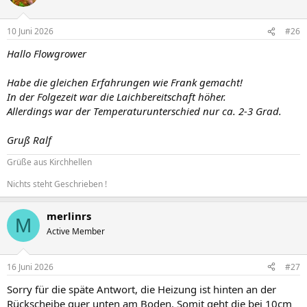
i
o
n
10 Juni 2026
#26
e
n
Hallo Flowgrower
:
Habe die gleichen Erfahrungen wie Frank gemacht!
In der Folgezeit war die Laichbereitschaft höher.
Allerdings war der Temperaturunterschied nur ca. 2-3 Grad.
Gruß Ralf
Grüße aus Kirchhellen
Nichts steht Geschrieben !
merlinrs
M
Active Member
16 Juni 2026
#27
Sorry für die späte Antwort, die Heizung ist hinten an der
Rückscheibe quer unten am Boden. Somit geht die bei 10cm