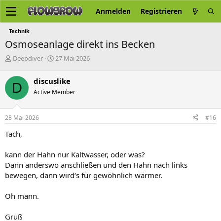
Anmelden
Registrieren
Technik
Osmoseanlage direkt ins Becken
E
E
Deepdiver
27 Mai 2026
r
r
s
s
discuslike
D
t
t
Active Member
e
e
l
l
l
l
28 Mai 2026
#16
e
t
r
a
Tach,
m
kann der Hahn nur Kaltwasser, oder was?
Dann anderswo anschließen und den Hahn nach links
bewegen, dann wird‘s für gewöhnlich wärmer.
Oh mann.
Gruß