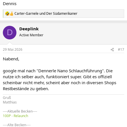
Dennis
Carter-Garnele
und
Der Südamerikaner
R
e
a
Deeplink
k
D
t
Active Member
i
o
n
29 Mai 2026
#17
e
n
Nabend,
:
google mal nach "Dennerle Nano Schlauchführung". Die
nutze ich selber auch, funktioniert super. Gibt es offiziell
scheinbar nicht mehr, scheint aber noch in diversen Shops
Restbestände zu geben.
Gruß
Matthias
----Aktuelle Becken----
100P - Relaunch
----Alte Becken----