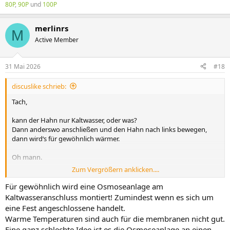
80P
,
90P
und
100P
merlinrs
M
Active Member
31 Mai 2026
#18
discuslike schrieb:
Tach,
kann der Hahn nur Kaltwasser, oder was?
Dann anderswo anschließen und den Hahn nach links bewegen,
dann wird‘s für gewöhnlich wärmer.
Oh mann.
Zum Vergrößern anklicken....
Gruß
Dennis
Für gewöhnlich wird eine Osmoseanlage am
Kaltwasseranschluss montiert! Zumindest wenn es sich um
eine Fest angeschlossene handelt.
Warme Temperaturen sind auch für die membranen nicht gut.
Eine ganz schlechte Idee ist es die Osmoseanlage an einen