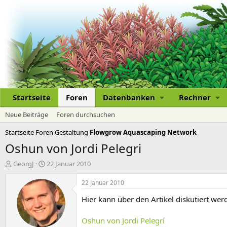
Startseite
Foren
Datenbanken
Rechner
Neue Beiträge
Foren durchsuchen
Startseite
Foren
Gestaltung
Flowgrow Aquascaping Network
Oshun von Jordi Pelegri
E
E
GeorgJ
22 Januar 2010
r
r
s
s
22 Januar 2010
t
t
Hier kann über den Artikel diskutiert wer
e
e
l
l
l
l
Oshun von Jordi Pelegrí