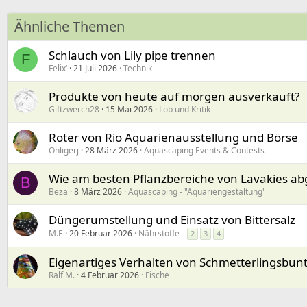
Ähnliche Themen
Schlauch von Lily pipe trennen
F
Felix‘
21 Juli 2026
Technik
Produkte von heute auf morgen ausverkauft?
Giftzwerch28
15 Mai 2026
Lob und Kritik
Roter von Rio Aquarienausstellung und Börse
Ohligerj
28 März 2026
Aquascaping Events & Contests
Wie am besten Pflanzbereiche von Lavakies a
B
Beza
8 März 2026
Aquascaping - "Aquariengestaltung"
Düngerumstellung und Einsatz von Bittersalz
M.E
20 Februar 2026
Nährstoffe
2
3
4
Eigenartiges Verhalten von Schmetterlingsbun
Ralf M.
4 Februar 2026
Fische