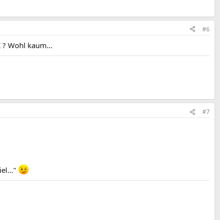
#6
 ? Wohl kaum...
#7
el..."