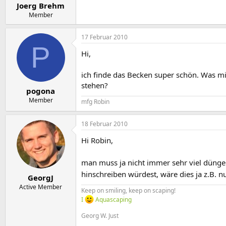
Joerg Brehm
Member
17 Februar 2010
P
Hi,
ich finde das Becken super schön. Was mi
stehen?
pogona
Member
mfg Robin
18 Februar 2010
Hi Robin,
man muss ja nicht immer sehr viel düng
hinschreiben würdest, wäre dies ja z.B. 
GeorgJ
Active Member
Keep on smiling, keep on scaping!
I
Aquascaping
Georg W. Just