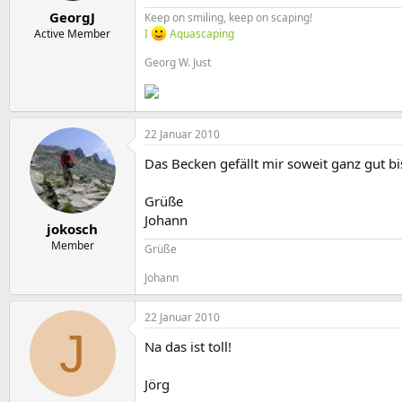
e
t
GeorgJ
r
a
Keep on smiling, keep on scaping!
m
Active Member
I
Aquascaping
Georg W. Just
22 Januar 2010
Das Becken gefällt mir soweit ganz gut bi
Grüße
Johann
jokosch
Member
Grüße
Johann
22 Januar 2010
J
Na das ist toll!
Jörg