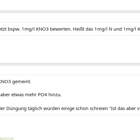
etzt bspw. 1mg/l KNO3 bewerten. Heißt das 1mg/l N und 1mg/l K
 KNO3 gemeint.
 aber etwas mehr PO4 hinzu.
r Düngung täglich würden einige schon schreien "Ist das aber vi
Nachricht.