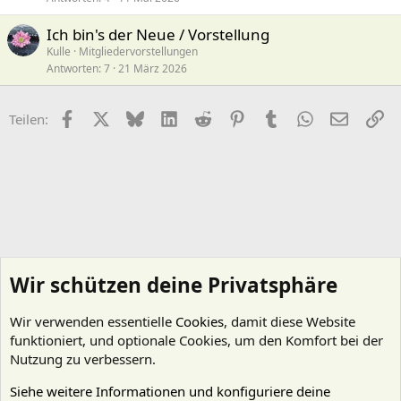
Ich bin's der Neue / Vorstellung
Kulle
Mitgliedervorstellungen
Antworten
7
21 März 2026
Facebook
X (Twitter)
Bluesky
LinkedIn
Reddit
Pinterest
Tumblr
WhatsApp
E-Mail
Li
Teilen:
Wir schützen deine Privatsphäre
Wir verwenden essentielle
Cookies
, damit diese Website
funktioniert, und optionale Cookies, um den Komfort bei der
Nutzung zu verbessern.
Siehe weitere Informationen und konfiguriere deine