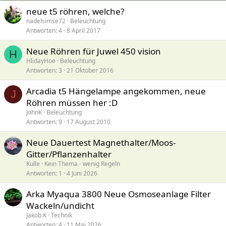
neue t5 röhren, welche?
nadelsimse72
Beleuchtung
Antworten
4
8 April 2017
Neue Röhren für Juwel 450 vision
H
HlidayHoe
Beleuchtung
Antworten
3
21 Oktober 2016
Arcadia t5 Hängelampe angekommen, neue
J
Röhren müssen her :D
JohnK
Beleuchtung
Antworten
9
17 August 2010
Neue Dauertest Magnethalter/Moos-
Gitter/Pflanzenhalter
Kulle
Kein Thema - wenig Regeln
Antworten
1
4 Juni 2026
Arka Myaqua 3800 Neue Osmoseanlage Filter
Wackeln/undicht
Jakob.K
Technik
Antworten
4
11 Mai 2026