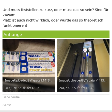
Und muss feststellen zu kurz, oder muss das so sein? Sind für
24watt.
Platz ist auch nicht wirklich, oder würde das so theoretisch
funktionieren?
Anhänge
ImageUploadedByTapatalk1413565493.089094.jpg
ImageUploadedByTapatalk1413566143.406217.jpg
315,1 KB · Aufrufe: 1.136
244,7 KB · Aufrufe: 1.130
Liebe Grüße
Gerrit