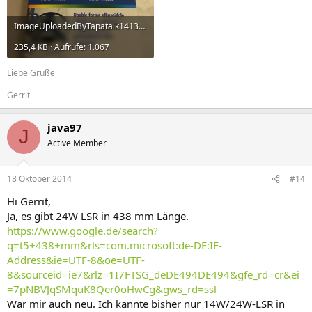
ImageUploadedByTapatalk1413582881.683122.jpg
235,4 KB · Aufrufe: 1.067
Liebe Grüße
Gerrit
java97
J
Active Member
18 Oktober 2014
#14
Hi Gerrit,
Ja, es gibt 24W LSR in 438 mm Länge.
https://www.google.de/search?
q=t5+438+mm&rls=com.microsoft:de-DE:IE-
Address&ie=UTF-8&oe=UTF-
8&sourceid=ie7&rlz=1I7FTSG_deDE494DE494&gfe_rd=cr&ei
=7pNBVJqSMquK8Qer0oHwCg&gws_rd=ssl
War mir auch neu. Ich kannte bisher nur 14W/24W-LSR in