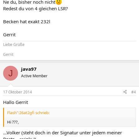
Ne du, bisher noch nicht
Wie viel Liter hat Dein Aquarium?
Redest du von 4 gleichen LSR?
Becken hat exakt 232l
Gerrit
Liebe Grüße
Gerrit
java97
J
Active Member
17 Oktober 2014
#4
Hallo Gerrit
Flash":26at2gfi schrieb:
Hi ???,
...Volker (steht doch in der Signatur unter jedem meiner
Posts... :wink: !)