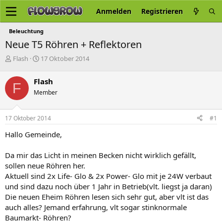
Anmelden
Registrieren
Beleuchtung
Neue T5 Röhren + Reflektoren
E
E
Flash
17 Oktober 2014
r
r
s
s
Flash
F
t
t
Member
e
e
l
l
l
l
17 Oktober 2014
#1
e
t
r
a
Hallo Gemeinde,
m
Da mir das Licht in meinen Becken nicht wirklich gefällt,
sollen neue Röhren her.
Aktuell sind 2x Life- Glo & 2x Power- Glo mit je 24W verbaut
und sind dazu noch über 1 Jahr in Betrieb(vlt. liegst ja daran)
Die neuen Eheim Röhren lesen sich sehr gut, aber vlt ist das
auch alles? Jemand erfahrung, vlt sogar stinknormale
Baumarkt- Röhren?