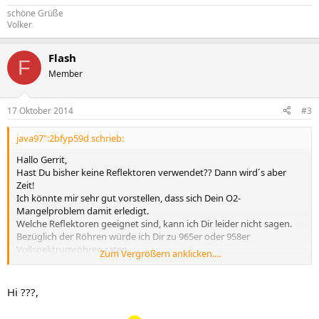
schöne Grüße
Volker
Flash
F
Member
17 Oktober 2014
#3
java97":2bfyp59d schrieb:
Hallo Gerrit,
Hast Du bisher keine Reflektoren verwendet?? Dann wird´s aber
Zeit!
Ich könnte mir sehr gut vorstellen, dass sich Dein O2-
Mangelproblem damit erledigt.
Welche Reflektoren geeignet sind, kann ich Dir leider nicht sagen.
Bezüglich der Röhren würde ich Dir zu 965er oder 958er
Vollspektrumröhren raten.
Zum Vergrößern anklicken....
Ich habe zufällig ein ganzes Sammelsurium an LSR da, die ich
gerade bei Ebay verkaufe.
Hier mal der Link:
Hi ???,
http://www.ebay.de/itm/111485736585?
ssPageName=STRK:MESELX:IT&_trksid=p3984.m1558.l2649