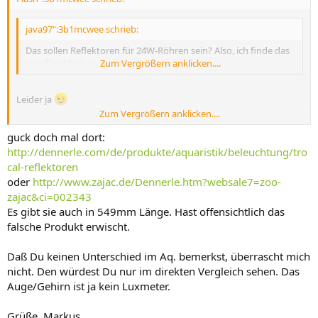
java97":3b1mcwee schrieb:
Das sollen Reflektoren für 24W-Röhren sein? Also, ich finde das
eine Frechheit vom Hersteller!
Zum Vergrößern anklicken....
Leider ja
Zum Vergrößern anklicken....
Ausgelegt für T5 24 Watt & T8 15 Watt
guck doch mal dort:
http://dennerle.com/de/produkte/aquaristik/beleuchtung/tro
cal-reflektoren
oder
http://www.zajac.de/Dennerle.htm?websale7=zoo-
zajac&ci=002343
Es gibt sie auch in 549mm Länge. Hast offensichtlich das
falsche Produkt erwischt.
Daß Du keinen Unterschied im Aq. bemerkst, überrascht mich
nicht. Den würdest Du nur im direkten Vergleich sehen. Das
Auge/Gehirn ist ja kein Luxmeter.
Grüße, Markus