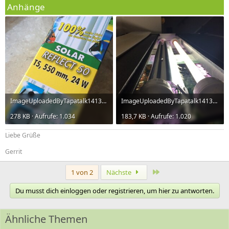
Anhänge
ImageUploadedByTapatalk1413631919.101540.jpg
ImageUploadedByTapatalk1413631928.931247.jpg
278 KB · Aufrufe: 1.034
183,7 KB · Aufrufe: 1.020
Liebe Grüße
Gerrit
Letzte
1 von 2
Nächste
Du musst dich einloggen oder registrieren, um hier zu antworten.
Ähnliche Themen