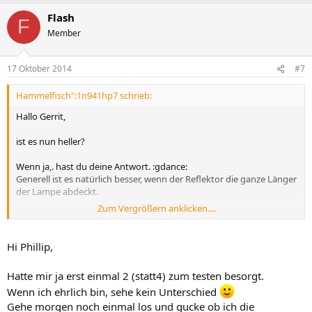
Flash
F
Member
17 Oktober 2014
#7
Hammelfisch":1n941hp7 schrieb:
Hallo Gerrit,
ist es nun heller?
Wenn ja,. hast du deine Antwort. :gdance:
Generell ist es natürlich besser, wenn der Reflektor die ganze Länger
der Lampe abdeckt.
Zum Vergrößern anklicken....
Länge der LSR messen und Reflektoren in dieser Länge kaufen...
Gruß,
Hi Phillip,
Philipp
Hatte mir ja erst einmal 2 (statt4) zum testen besorgt.
Wenn ich ehrlich bin, sehe kein Unterschied
Gehe morgen noch einmal los und gucke ob ich die