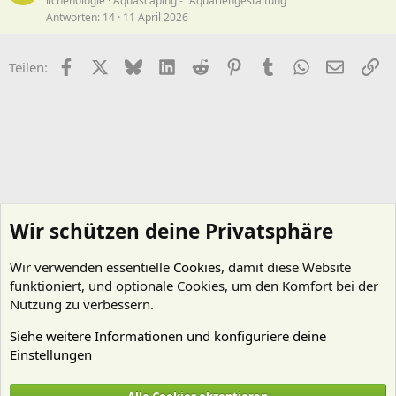
lichenologie
Aquascaping - "Aquariengestaltung"
Antworten
14
11 April 2026
Facebook
X (Twitter)
Bluesky
LinkedIn
Reddit
Pinterest
Tumblr
WhatsApp
E-Mail
Li
Teilen:
Wir schützen deine Privatsphäre
Wir verwenden essentielle
Cookies
, damit diese Website
funktioniert, und optionale Cookies, um den Komfort bei der
Nutzung zu verbessern.
Siehe weitere Informationen und konfiguriere deine
Einstellungen
Aquarienvorstellungen