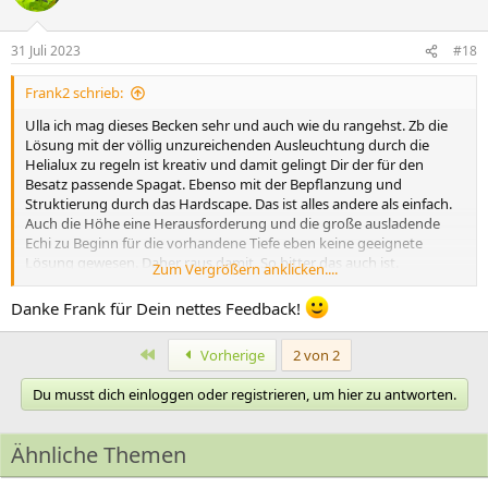
31 Juli 2023
#18
Frank2 schrieb:
Ulla ich mag dieses Becken sehr und auch wie du rangehst. Zb die
Lösung mit der völlig unzureichenden Ausleuchtung durch die
Helialux zu regeln ist kreativ und damit gelingt Dir der für den
Besatz passende Spagat. Ebenso mit der Bepflanzung und
Struktierung durch das Hardscape. Das ist alles andere als einfach.
Auch die Höhe eine Herausforderung und die große ausladende
Echi zu Beginn für die vorhandene Tiefe eben keine geeignete
Lösung gewesen. Daher raus damit. So bitter das auch ist.
Zum Vergrößern anklicken....
Artemia und Cylops meine Futterfavoriten. Video dazu interessant.
Danke Frank für Dein nettes Feedback!
Auch was Erwin dazu sagt.
Erste
Vorherige
2 von 2
Du musst dich einloggen oder registrieren, um hier zu antworten.
Ähnliche Themen