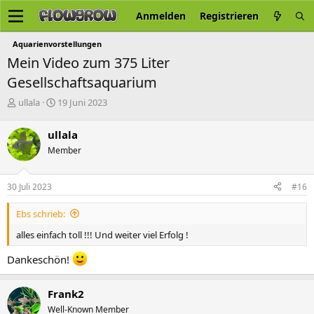
Anmelden
Registrieren
Aquarienvorstellungen
Mein Video zum 375 Liter
Gesellschaftsaquarium
E
E
ullala
19 Juni 2023
r
r
s
s
ullala
t
t
Member
e
e
l
l
l
l
30 Juli 2023
#16
e
t
r
a
Ebs schrieb:
m
alles einfach toll !!! Und weiter viel Erfolg !
Dankeschön!
Frank2
Well-Known Member