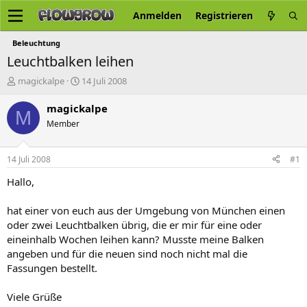
Anmelden
Registrieren
Beleuchtung
Leuchtbalken leihen
E
E
magickalpe
14 Juli 2008
r
r
s
s
magickalpe
M
t
t
Member
e
e
l
l
l
l
14 Juli 2008
#1
e
t
r
a
Hallo,
m
hat einer von euch aus der Umgebung von München einen
oder zwei Leuchtbalken übrig, die er mir für eine oder
eineinhalb Wochen leihen kann? Musste meine Balken
angeben und für die neuen sind noch nicht mal die
Fassungen bestellt.
Viele Grüße