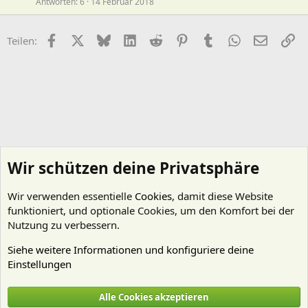
Antworten
6
14 Februar 2018
Facebook
X (Twitter)
Bluesky
LinkedIn
Reddit
Pinterest
Tumblr
WhatsApp
E-Mail
Li
Teilen:
Wir schützen deine Privatsphäre
Wir verwenden essentielle
Cookies
, damit diese Website
funktioniert, und optionale Cookies, um den Komfort bei der
Nutzung zu verbessern.
Siehe weitere Informationen und konfiguriere deine
Einstellungen
Beleuchtung
Alle Cookies akzeptieren
Cookies
Deutsch (Du)