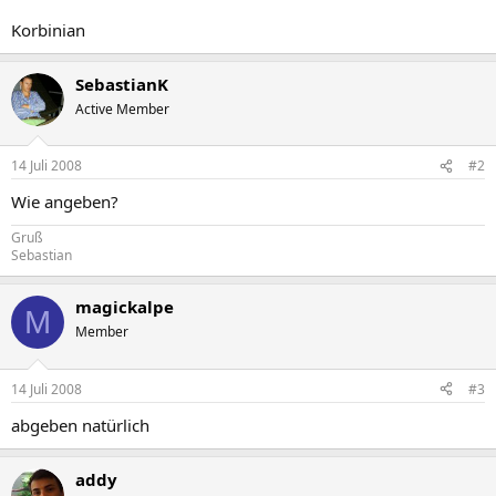
Korbinian
SebastianK
Active Member
14 Juli 2008
#2
Wie angeben?
Gruß
Sebastian
magickalpe
M
Member
14 Juli 2008
#3
abgeben natürlich
addy