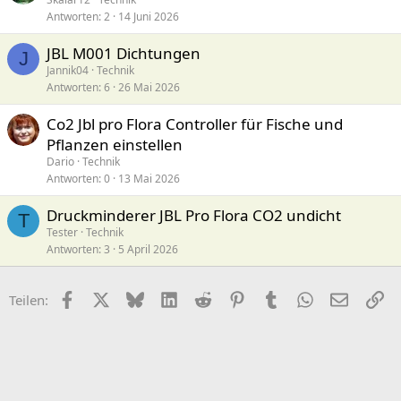
Antworten
2
14 Juni 2026
JBL M001 Dichtungen
J
Jannik04
Technik
Antworten
6
26 Mai 2026
Co2 Jbl pro Flora Controller für Fische und
Pflanzen einstellen
Dario
Technik
Antworten
0
13 Mai 2026
Druckminderer JBL Pro Flora CO2 undicht
T
Tester
Technik
Antworten
3
5 April 2026
Facebook
X (Twitter)
Bluesky
LinkedIn
Reddit
Pinterest
Tumblr
WhatsApp
E-Mail
Li
Teilen: