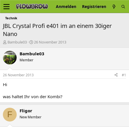
Anmelden
Registrieren
Technik
JBL Crystal Profi e401 im an einem 30iger
Nano
E
E
Bambule03
26 November 2013
r
r
s
s
Bambule03
t
t
Member
e
e
l
l
l
l
26 November 2013
#1
e
t
r
a
Hi
m
was haltet Ihr von der Kombi?
Fligor
F
New Member