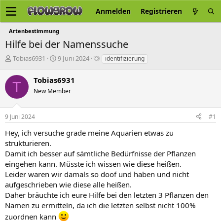
Anmelden
Registrieren
Artenbestimmung
Hilfe bei der Namenssuche
E
E
S
Tobias6931
9 Juni 2024
identifizierung
r
r
c
s
s
h
Tobias6931
T
t
t
l
New Member
e
e
a
l
l
g
l
l
w
9 Juni 2024
#1
e
t
o
r
a
r
Hey, ich versuche grade meine Aquarien etwas zu
m
t
strukturieren.
e
Damit ich besser auf sämtliche Bedürfnisse der Pflanzen
eingehen kann. Müsste ich wissen wie diese heißen.
Leider waren wir damals so doof und haben und nicht
aufgeschrieben wie diese alle heißen.
Daher bräuchte ich eure Hilfe bei den letzten 3 Pflanzen den
Namen zu ermitteln, da ich die letzten selbst nicht 100%
zuordnen kann