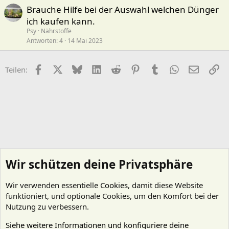
Brauche Hilfe bei der Auswahl welchen Dünger
ich kaufen kann.
Psy
Nährstoffe
Antworten
4
14 Mai 2023
Facebook
X (Twitter)
Bluesky
LinkedIn
Reddit
Pinterest
Tumblr
WhatsApp
E-Mail
Li
Teilen:
Wir schützen deine Privatsphäre
Wir verwenden essentielle
Cookies
, damit diese Website
funktioniert, und optionale Cookies, um den Komfort bei der
Nutzung zu verbessern.
Siehe weitere Informationen und konfiguriere deine