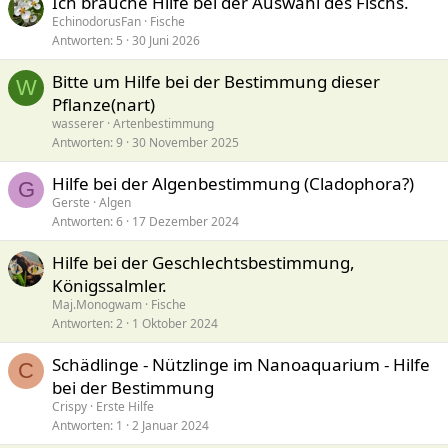
Ich brauche Hilfe bei der Auswahl des Fischs.
EchinodorusFan
Fische
Antworten
5
30 Juni 2026
Bitte um Hilfe bei der Bestimmung dieser
W
Pflanze(nart)
wasserer
Artenbestimmung
Antworten
9
30 November 2025
Hilfe bei der Algenbestimmung (Cladophora?)
G
Gerste
Algen
Antworten
6
17 Dezember 2024
Hilfe bei der Geschlechtsbestimmung,
Königssalmler.
Maj.Monogwam
Fische
Antworten
2
1 Oktober 2024
Schädlinge - Nützlinge im Nanoaquarium - Hilfe
C
bei der Bestimmung
Crispy
Erste Hilfe
Antworten
1
2 Januar 2024