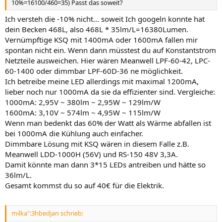
10%=16100/460=35) Passt das soweit?
Ich versteh die -10% nicht... soweit Ich googeln konnte hat
dein Becken 468L, also 468L * 35lm/L=16380Lumen.
Vernümpftige KSQ mit 1400mA oder 1600mA fallen mir
spontan nicht ein. Wenn dann müsstest du auf Konstantstrom
Netzteile ausweichen. Hier wären Meanwell LPF-60-42, LPC-
60-1400 oder dimmbar LPF-60D-36 ne möglichkeit.
Ich betreibe meine LED allerdings mit maximal 1200mA,
lieber noch nur 1000mA da sie da effizienter sind. Vergleiche:
1000mA: 2,95V ~ 380lm ~ 2,95W ~ 129lm/W
1600mA: 3,10V ~ 574lm ~ 4,95W ~ 115lm/W
Wenn man bedenkt das 60% der Watt als Wärme abfallen ist
bei 1000mA die Kühlung auch einfacher.
Dimmbare Lösung mit KSQ wären in diesem Falle z.B.
Meanwell LDD-1000H (56V) und RS-150 48V 3,3A.
Damit könnte man dann 3*15 LEDs antreiben und hätte so
36lm/L.
Gesamt kommst du so auf 40€ für die Elektrik.
milka":3hbedjan schrieb: