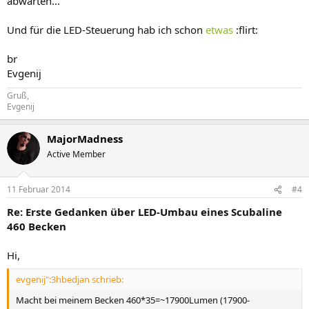
abwarten...
Gruß
Milka
Und für die LED-Steuerung hab ich schon
etwas
:flirt:
br
Evgenij
Gruß,
Evgenij
MajorMadness
Active Member
11 Februar 2014
#4
Re: Erste Gedanken über LED-Umbau eines Scubaline
460 Becken
Hi,
evgenij":3hbedjan schrieb:
Macht bei meinem Becken 460*35=~17900Lumen (17900-