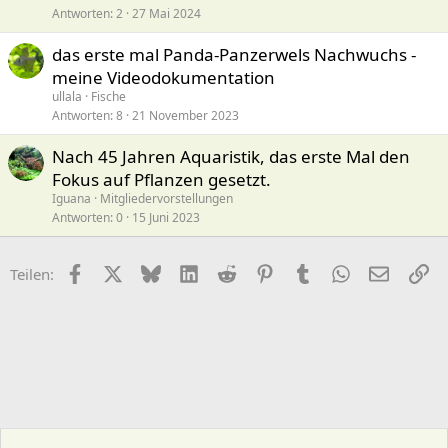
Antworten
2
27 Mai 2024
das erste mal Panda-Panzerwels Nachwuchs -
meine Videodokumentation
ullala
Fische
Antworten
8
21 November 2023
Nach 45 Jahren Aquaristik, das erste Mal den
Fokus auf Pflanzen gesetzt.
Iguana
Mitgliedervorstellungen
Antworten
0
15 Juni 2023
Facebook
X (Twitter)
Bluesky
LinkedIn
Reddit
Pinterest
Tumblr
WhatsApp
E-Mail
Li
Teilen: