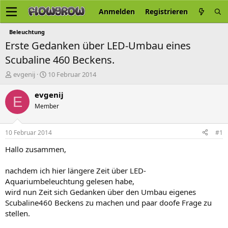
Anmelden
Registrieren
Beleuchtung
Erste Gedanken über LED-Umbau eines
Scubaline 460 Beckens.
E
E
evgenij
10 Februar 2014
r
r
s
s
evgenij
E
t
t
Member
e
e
l
l
l
l
10 Februar 2014
#1
e
t
r
a
Hallo zusammen,
m
nachdem ich hier längere Zeit über LED-
Aquariumbeleuchtung gelesen habe,
wird nun Zeit sich Gedanken über den Umbau eigenes
Scubaline460 Beckens zu machen und paar doofe Frage zu
stellen.