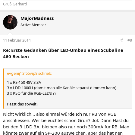
Gruß Gerhard
MajorMadness
Active Member
11 Februar 2014
#8
Re: Erste Gedanken über LED-Umbau eines Scubaline
460 Becken
evgenij":3f55vip8 schrieb:
1 x RS-150 48V 3,3A
3 x LDD-1000H (damit man alle Kanäle separat dimmen kann)
3 x KSQ für die RGB-LED’s ??
Passt das soweit?
Nicht wirklich... also einmal würde Ich nur RB von RGB
anschliessen. Wer beleuchtet schon Grün? :lol: Dann Hast du
bei den 3 LDD 3A, bleiben also nur noch 300mA für RB. Man
könnte zwar auf ein SP-200 ausweichen, aber das hat nen