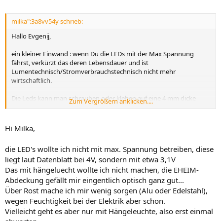
milka":3a8vv54y schrieb:
Hallo Evgenij,
ein kleiner Einwand : wenn Du die LEDs mit der Max Spannung
fährst, verkürzt das deren Lebensdauer und ist
Lumentechnisch/Stromverbrauchstechnisch nicht mehr
wirtschaftlich.
Die Leds kann man schrauben oder kleben auf eine 4 mm dicke
Zum Vergrößern anklicken....
Aluplatte. Mit aktiver Kühlung (PC Cooler) und BlueTwiled Platine +
Netzteil und fertig. Nur in die Abdeckung würde ich es aus 2
Gründen nicht packen
Hi Milka,
1. Feuchtigkeit und Strom und Rost
2. Ev. zu schwache Kühlung wg geschlossener Abdeckung.
die LED's wollte ich nicht mit max. Spannung betreiben, diese
liegt laut Datenblatt bei 4V, sondern mit etwa 3,1V
Warum nicht ne Hängelampe draus bauen, nen Kranz um Becken
Das mit hängeluecht wollte ich nicht machen, die EHEIM-
und ne Abdeckscheibe?
Abdeckung gefällt mir eingentlich optisch ganz gut...
Mit der BlueTwiled kannst Du max 12 Kanäle a 6-7 Leds ansteuern,
Über Rost mache ich mir wenig sorgen (Alu oder Edelstahl),
dimmen und sonstige Spielereien veranstalten.
wegen Feuchtigkeit bei der Elektrik aber schon.
Hab sowas mal für mein MeWa Becken realisiert.
Vielleicht geht es aber nur mit Hängeleuchte, also erst einmal