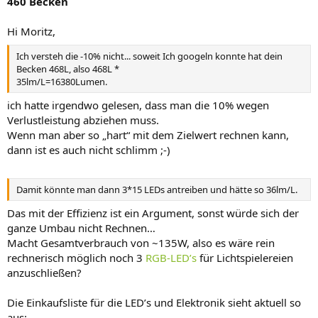
460 Becken
Hi Moritz,
Ich versteh die -10% nicht... soweit Ich googeln konnte hat dein
Becken 468L, also 468L *
35lm/L=16380Lumen.
ich hatte irgendwo gelesen, dass man die 10% wegen
Verlustleistung abziehen muss.
Wenn man aber so „hart“ mit dem Zielwert rechnen kann,
dann ist es auch nicht schlimm ;-)
Damit könnte man dann 3*15 LEDs antreiben und hätte so 36lm/L.
Das mit der Effizienz ist ein Argument, sonst würde sich der
ganze Umbau nicht Rechnen…
Macht Gesamtverbrauch von ~135W, also es wäre rein
rechnerisch möglich noch 3
RGB-LED’s
für Lichtspielereien
anzuschließen?
Die Einkaufsliste für die LED’s und Elektronik sieht aktuell so
aus: