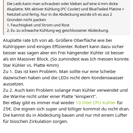
Die Leds kann man schrauben oder kleben auf eine 4 mm dicke
Aluplatte. Mit aktiver Kühlung (PC Cooler) und BlueTwiled Platine +
Netzteil und fertig. Nur in die Abdeckung würde ich es aus 2
Gründen nicht packen
1. Feuchtigkeit und Strom und Rost
2. Ev. zu schwache Kühlung wg geschlossener Abdeckung.
Aluplatte rate Ich von ab. Größere Oberfläche wie bei
Kühlrippen sind einiges Effizienter. Robert kann dazu sicher
besser was sagen aber ein Frei hängender Kühler ist besser
als ein Massiver Block. (So zumindest was Ich messen konnte.
Star Kühler vs. Platte 4mm)
Zu 1. Das ist kein Problem. Man sollte nur eine Scheibe
dazwischen haben und die LEDs nicht dem Kondenswasser
aussetzen.
Zu 2. Auch kein Problem solange man Kühler verwendet und
die Wärme nicht unter einer Platte "einsperrt".
Bei eBay gibt es immer mal wieder
10 Intel CPU Kühler
für
25€. Die eignen sich super und billiger kommst du nicht dran.
Die kannst du in Abdeckung bauen und nur mit einem Lüfter
für bisschen Zirkulation sorgen.