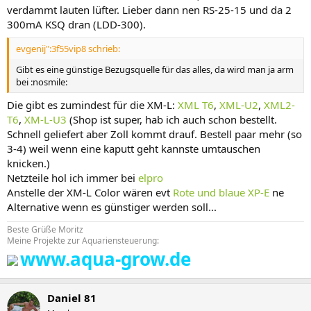
verdammt lauten lüfter. Lieber dann nen RS-25-15 und da 2
300mA KSQ dran (LDD-300).
evgenij":3f55vip8 schrieb:
Gibt es eine günstige Bezugsquelle für das alles, da wird man ja arm
bei :nosmile:
Die gibt es zumindest für die XM-L:
XML T6
,
XML-U2
,
XML2-
T6
,
XM-L-U3
(Shop ist super, hab ich auch schon bestellt.
Schnell geliefert aber Zoll kommt drauf. Bestell paar mehr (so
3-4) weil wenn eine kaputt geht kannste umtauschen
knicken.)
Netzteile hol ich immer bei
elpro
Anstelle der XM-L Color wären evt
Rote und blaue XP-E
ne
Alternative wenn es günstiger werden soll...
Beste Grüße Moritz
Meine Projekte zur Aquariensteuerung:
www.aqua-grow.de
Daniel 81