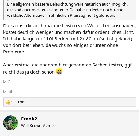
Eine allgemein bessere Beleuchtung wäre natürlich auch möglich,
die sind aber meistens sehr teuer. Da habe ich leider noch keine
wirkliche Alternative im ähnlichen Preissegment gefunden.
Du kannst dir auch mal die Leisten von Weller-Led anschauen,
kostet deutlich weniger und machen dafür ordentliches Licht.
Ich habe lange ein 110l Becken mit 2x 80cm (selbst gekürzt)
von dort betrieben, da wuchs so einiges drunter ohne
Probleme.
Aber erstmal die anderen hier genannten Sachen testen, ggf.
reicht das ja doch schon
MfG
Matthi
Öhrchen
R
e
a
Frank2
k
t
Well-Known Member
i
o
n