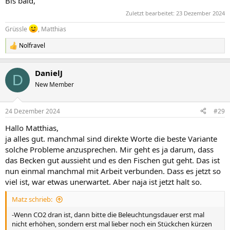
Bis bald,
Zuletzt bearbeitet:
23 Dezember 2024
Grüssle
, Matthias
Nolfravel
R
e
a
DanielJ
k
D
t
New Member
i
o
n
24 Dezember 2024
#29
e
n
Hallo Matthias,
:
ja alles gut. manchmal sind direkte Worte die beste Variante
solche Probleme anzusprechen. Mir geht es ja darum, dass
das Becken gut aussieht und es den Fischen gut geht. Das ist
nun einmal manchmal mit Arbeit verbunden. Dass es jetzt so
viel ist, war etwas unerwartet. Aber naja ist jetzt halt so.
Matz schrieb:
-Wenn CO2 dran ist, dann bitte die Beleuchtungsdauer erst mal
nicht erhöhen, sondern erst mal lieber noch ein Stückchen kürzen