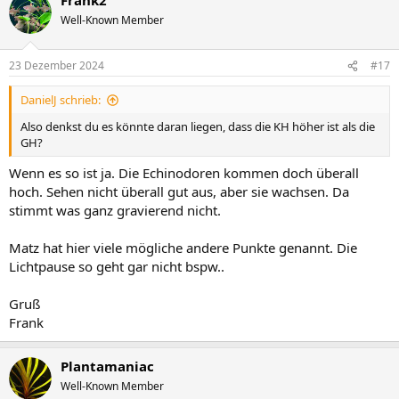
k
t
Well-Known Member
i
o
n
23 Dezember 2024
#17
e
n
DanielJ schrieb:
:
Also denkst du es könnte daran liegen, dass die KH höher ist als die
GH?
Wenn es so ist ja. Die Echinodoren kommen doch überall
hoch. Sehen nicht überall gut aus, aber sie wachsen. Da
stimmt was ganz gravierend nicht.
Matz hat hier viele mögliche andere Punkte genannt. Die
Lichtpause so geht gar nicht bspw..
Gruß
Frank
Plantamaniac
Well-Known Member