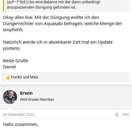
(auf ~7 Std.!) bis eine Balance mit der dann unbedingt
anzupassenden Düngung gefunden ist.
Okay alles klar. Mit der Düngung wollte ich den
Düngerrechner von Aquasabi befragen, welche Menge der
empfiehlt.
Natürlich werde ich in absehbarer Zeit mal ein Update
postenn.
Beste Grüße
Daniel
Frank2
und
Matz
R
e
a
Erwin
k
t
Well-Known Member
i
o
n
24 Dezember 2024
#30
e
n
Hallo zusammen,
: