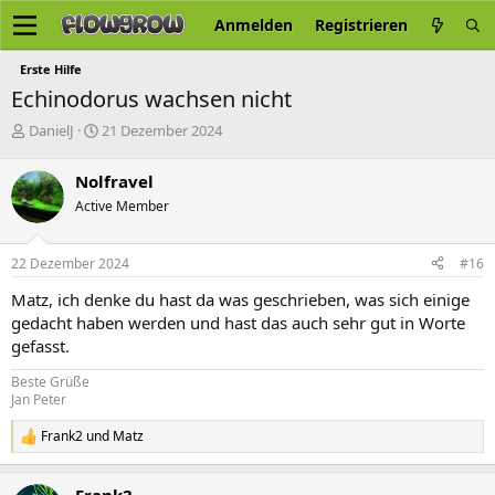
Anmelden
Registrieren
Erste Hilfe
Echinodorus wachsen nicht
E
E
DanielJ
21 Dezember 2024
r
r
s
s
Nolfravel
t
t
Active Member
e
e
l
l
l
l
22 Dezember 2024
#16
e
t
r
a
Matz, ich denke du hast da was geschrieben, was sich einige
m
gedacht haben werden und hast das auch sehr gut in Worte
gefasst.
Beste Grüße
Jan Peter
Frank2
und
Matz
R
e
a
Frank2