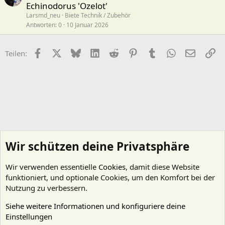
Echinodorus 'Ozelot'
Larsmd_neu
Biete Technik / Zubehör
Antworten
0
10 Januar 2026
Facebook
X (Twitter)
Bluesky
LinkedIn
Reddit
Pinterest
Tumblr
WhatsApp
E-Mail
Li
Teilen:
Wir schützen deine Privatsphäre
Wir verwenden essentielle
Cookies
, damit diese Website
funktioniert, und optionale Cookies, um den Komfort bei der
Nutzung zu verbessern.
Siehe weitere Informationen und konfiguriere deine
Einstellungen