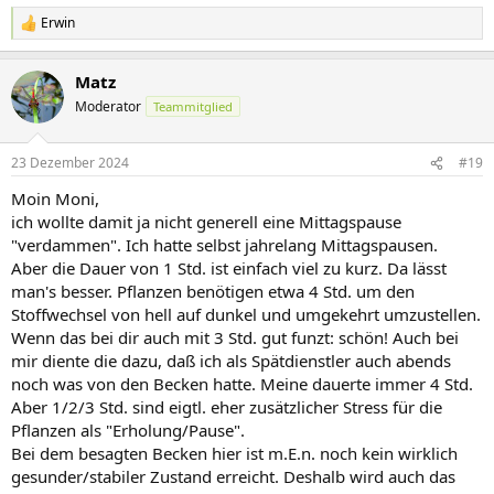
Erwin
R
e
a
Matz
k
t
Moderator
Teammitglied
i
o
n
23 Dezember 2024
#19
e
n
Moin Moni,
:
ich wollte damit ja nicht generell eine Mittagspause
"verdammen". Ich hatte selbst jahrelang Mittagspausen.
Aber die Dauer von 1 Std. ist einfach viel zu kurz. Da lässt
man's besser. Pflanzen benötigen etwa 4 Std. um den
Stoffwechsel von hell auf dunkel und umgekehrt umzustellen.
Wenn das bei dir auch mit 3 Std. gut funzt: schön! Auch bei
mir diente die dazu, daß ich als Spätdienstler auch abends
noch was von den Becken hatte. Meine dauerte immer 4 Std.
Aber 1/2/3 Std. sind eigtl. eher zusätzlicher Stress für die
Pflanzen als "Erholung/Pause".
Bei dem besagten Becken hier ist m.E.n. noch kein wirklich
gesunder/stabiler Zustand erreicht. Deshalb wird auch das