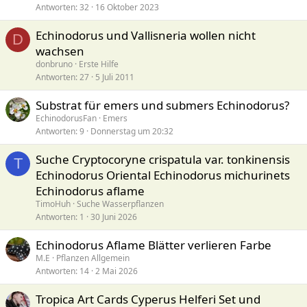
Antworten
32
16 Oktober 2023
Echinodorus und Vallisneria wollen nicht
D
wachsen
donbruno
Erste Hilfe
Antworten
27
5 Juli 2011
Substrat für emers und submers Echinodorus?
EchinodorusFan
Emers
Antworten
9
Donnerstag um 20:32
Suche Cryptocoryne crispatula var. tonkinensis
T
Echinodorus Oriental Echinodorus michurinets
Echinodorus aflame
TimoHuh
Suche Wasserpflanzen
Antworten
1
30 Juni 2026
Echinodorus Aflame Blätter verlieren Farbe
M.E
Pflanzen Allgemein
Antworten
14
2 Mai 2026
Tropica Art Cards Cyperus Helferi Set und