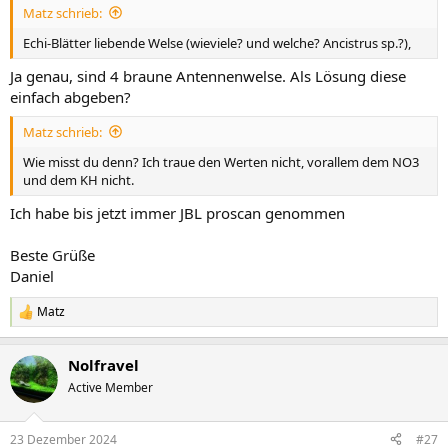
Matz schrieb:
Echi-Blätter liebende Welse (wieviele? und welche? Ancistrus sp.?),
Ja genau, sind 4 braune Antennenwelse. Als Lösung diese
einfach abgeben?
Matz schrieb:
Wie misst du denn? Ich traue den Werten nicht, vorallem dem NO3
und dem KH nicht.
Ich habe bis jetzt immer JBL proscan genommen
Beste Grüße
Daniel
Matz
R
e
a
Nolfravel
k
t
Active Member
i
o
n
23 Dezember 2024
#27
e