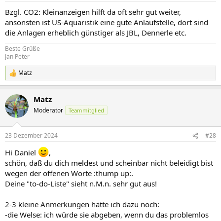
n
Bzgl. CO2: Kleinanzeigen hilft da oft sehr gut weiter,
:
ansonsten ist US-Aquaristik eine gute Anlaufstelle, dort sind
die Anlagen erheblich günstiger als JBL, Dennerle etc.
Beste Grüße
Jan Peter
Matz
R
e
a
Matz
k
t
Moderator
Teammitglied
i
o
n
23 Dezember 2024
#28
e
n
Hi Daniel
,
:
schön, daß du dich meldest und scheinbar nicht beleidigt bist
wegen der offenen Worte :thump up:.
Deine "to-do-Liste" sieht n.M.n. sehr gut aus!
2-3 kleine Anmerkungen hätte ich dazu noch:
-die Welse: ich würde sie abgeben, wenn du das problemlos