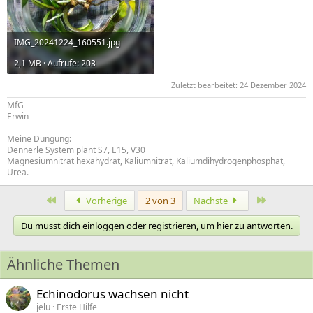
IMG_20241224_160551.jpg
2,1 MB · Aufrufe: 203
Zuletzt bearbeitet:
24 Dezember 2024
MfG
Erwin
Meine Düngung:
Dennerle System plant S7, E15, V30
Magnesiumnitrat hexahydrat, Kaliumnitrat, Kaliumdihydrogenphosphat,
Urea.
Erste
Letzte
Vorherige
2 von 3
Nächste
Du musst dich einloggen oder registrieren, um hier zu antworten.
Ähnliche Themen
Echinodorus wachsen nicht
jelu
Erste Hilfe