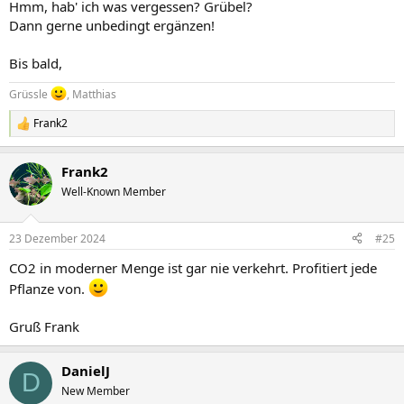
Hmm, hab' ich was vergessen? Grübel?
Dann gerne unbedingt ergänzen!
Bis bald,
Grüssle
, Matthias
Frank2
R
e
a
Frank2
k
t
Well-Known Member
i
o
n
23 Dezember 2024
#25
e
n
CO2 in moderner Menge ist gar nie verkehrt. Profitiert jede
:
Pflanze von.
Gruß Frank
DanielJ
D
New Member