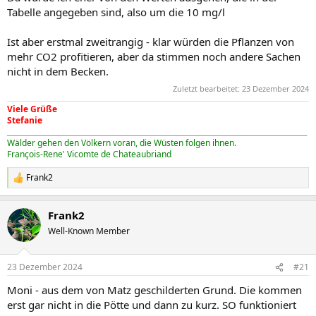
Tabelle angegeben sind, also um die 10 mg/l
Ist aber erstmal zweitrangig - klar würden die Pflanzen von
mehr CO2 profitieren, aber da stimmen noch andere Sachen
nicht in dem Becken.
Zuletzt bearbeitet:
23 Dezember 2024
Viele Grüße
Stefanie
_____________________________________________________________________________________
Wälder gehen den Völkern voran, die Wüsten folgen ihnen.
François-Rene' Vicomte de Chateaubriand
Frank2
R
e
a
Frank2
k
t
Well-Known Member
i
o
n
23 Dezember 2024
#21
e
n
Moni - aus dem von Matz geschilderten Grund. Die kommen
:
erst gar nicht in die Pötte und dann zu kurz. SO funktioniert